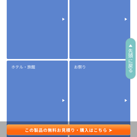
定価:オープン価格
※EK-567-VX
先頭に戻る
※2.5φイヤホン付き
ホテル・旅館
お祭り
EK-567F
防水マイクロフォンタイピンマイク(風防付きタイプ)
この製品の無料お見積り・購入はこちら ➤