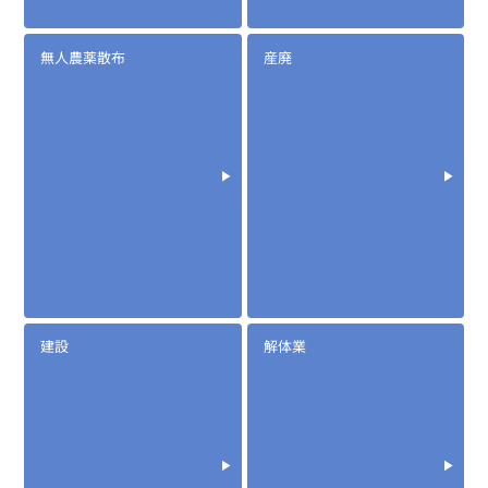
無人農薬散布
産廃
定価:16,000円(税別)
※Φ2.5mmイヤホン付属
EK-535
​イヤマイク(耳で話すマイク/イヤホン)
建設
解体業