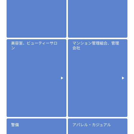
定価:12,000円～14,400円(税別)
美容室、ビューティーサロ
マンション管理組合、管理
※メーカー定価は装着無線機(コネクタ)によって
ン
会社
異なります
...続きを読む
※EK-505N(八重洲業務用)
※イヤホンプラグサイズ2.5φ
※イヤホン付属
※マイク部分は防沫仕様
EK-505WA
タイピンマイク&イヤホン
警備
アパレル・カジュアル