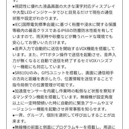
●視認性に優れた液晶画面の大きな漢字対応ディスプレイ
や大型LEDインジケータでひと目見るだけで現在の通信
状態や設定がわかります。
●IEC(国際電気標準会議)に基づく粉塵や浸水に関する保護
等級内の最高クラスであるIP68の防塵防水性能を有して
いますので、雨天時や砂塵などが舞うハードな環境でも
安心してお使いいただけます。
●音声入力で自動的に送信を開始するVOX機能を搭載して
います。また、PTTボタン操作で送信を起動させ、音声入
力が無くなると自動で送信を終了するセミVOXハンズフ
リー機能にも対応しています。
●SR810Uのみ、GPSユニットを搭載し、画面に通信相手
の方向と距離を表示したり、位置情報を送信することで
指令局側での位置管理が可能です。
●加速度センサーを内蔵し作業時の転倒など状態を察知す
るマンダウン機能を搭載しています。無線機が設定角度
以上に一定時間傾いた時に自動的に緊急アラームやエマ
ージェンシー機能を起動させ非常事態を知らせます。
●一斉、グループ、個別を選択して呼び出しすることが出
来ます。
●無線機の前面と側面にプログラムキーを搭載し、用途に