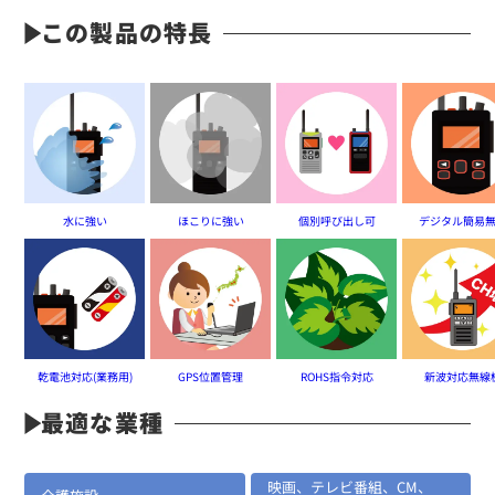
EK-304
この製品の特長
袖付け型マイク&イヤホン
水に強い
ほこりに強い
個別呼び出し可
デジタル簡易
定価:16,000円(税別)
乾電池対応(業務用)
GPS位置管理
ROHS指令対応
新波対応無線
※EK-304-ST
※イヤホンプラグサイズ2.5φ
最適な業種
※イヤホン付属
EK-313-581A
映画、テレビ番組、CM、