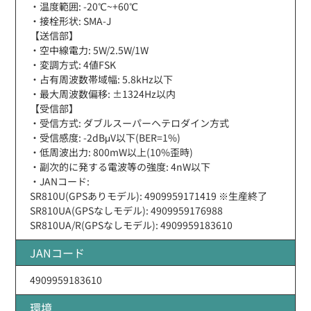
・温度範囲: -20℃~+60℃
・接栓形状: SMA-J
【送信部】
・空中線電力: 5W/2.5W/1W
・変調方式: 4値FSK
・占有周波数帯域幅: 5.8kHz以下
・最大周波数偏移: ±1324Hz以内
【受信部】
・受信方式: ダブルスーパーヘテロダイン方式
・受信感度: -2dBμV以下(BER=1%)
・低周波出力: 800mW以上(10%歪時)
・副次的に発する電波等の強度: 4nW以下
・JANコード:
SR810U(GPSありモデル): 4909959171419 ※生産終了
SR810UA(GPSなしモデル): 4909959176988
SR810UA/R(GPSなしモデル): 4909959183610
JANコード
4909959183610
環境