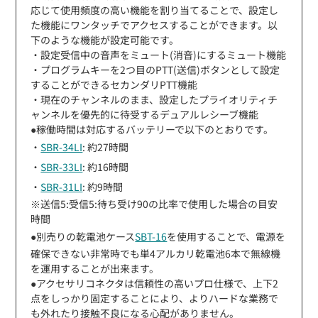
応じて使用頻度の高い機能を割り当てることで、設定し
た機能にワンタッチでアクセスすることができます。以
下のような機能が設定可能です。
・設定受信中の音声をミュート(消音)にするミュート機能
・プログラムキーを2つ目のPTT(送信)ボタンとして設定
することができるセカンダリPTT機能
・現在のチャンネルのまま、設定したプライオリティチ
ャンネルを優先的に待受するデュアルレシーブ機能
●稼働時間は対応するバッテリーで以下のとおりです。
・
SBR-34LI
: 約27時間
・
SBR-33LI
: 約16時間
・
SBR-31LI
: 約9時間
※送信5:受信5:待ち受け90の比率で使用した場合の目安
時間
●別売りの乾電池ケース
SBT-16
を使用することで、電源を
確保できない非常時でも単4アルカリ乾電池6本で無線機
を運用することが出来ます。
●アクセサリコネクタは信頼性の高いプロ仕様で、上下2
点をしっかり固定することにより、よりハードな業務で
も外れたり接触不良になる心配がありません。