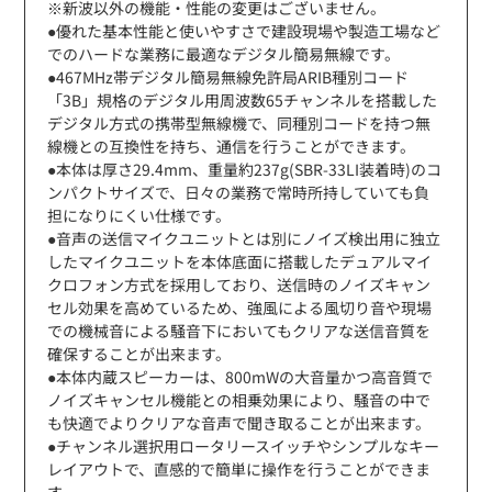
※新波以外の機能・性能の変更はございません。
●優れた基本性能と使いやすさで建設現場や製造工場など
でのハードな業務に最適なデジタル簡易無線です。
●467MHz帯デジタル簡易無線免許局ARIB種別コード
「3B」規格のデジタル用周波数65チャンネルを搭載した
デジタル方式の携帯型無線機で、同種別コードを持つ無
線機との互換性を持ち、通信を行うことができます。
●本体は厚さ29.4mm、重量約237g(SBR-33LI装着時)のコ
ンパクトサイズで、日々の業務で常時所持していても負
担になりにくい仕様です。
●音声の送信マイクユニットとは別にノイズ検出用に独立
したマイクユニットを本体底面に搭載したデュアルマイ
クロフォン方式を採用しており、送信時のノイズキャン
セル効果を高めているため、強風による風切り音や現場
での機械音による騒音下においてもクリアな送信音質を
確保することが出来ます。
●本体内蔵スピーカーは、800mWの大音量かつ高音質で
ノイズキャンセル機能との相乗効果により、騒音の中で
も快適でよりクリアな音声で聞き取ることが出来ます。
●チャンネル選択用ロータリースイッチやシンプルなキー
レイアウトで、直感的で簡単に操作を行うことができま
す。