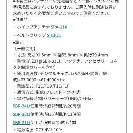
●本製品はバッテリーや充電器などの一部アクセサリが標
準構成品に含まれておりません。ご購入時に別途お買い
求めいただく必要がございますのでご注意ください。
●付属品
・ホイップアンテナ
SRA-11K
・ベルトクリップ
SHB-21
●諸元
【一般使用】
・寸法: 高さ91.5mm × 幅55.8mm × 奥行29.4mm
・重量: 約237g(SBR-33LI、アンテナ、アクセサリーコネ
クタ保護カバーを含む)
・使用周波数: デジタルチャネル(6.25kHz間隔、65
波)467.0000~467.4000MHz
・電波型式: F1C/F1D/F1E/F1F
・通信方式: 単信(プレストーク)方式
・電池持続時間(パワーセーブON時/OFF時)
SBR-34LI
使用時: 約27時間/約20時間
SBR-33LI
使用時: 約16時間/約11時間
SBR-31LI
使用時: 約9時間/約7時間
・電源電圧: DC7.4V±10%