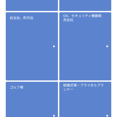
OA、セキュリティ機器販
自治会、町内会
売会社
定価:オープン価格
※EK-367F-510
結婚式場・ブライダルプラ
EK-505N
ゴルフ場
ンナー
ノイズキャンセル型タイピンマイク(イヤホン付)