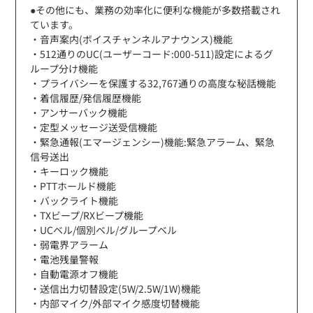
●その他にも、業務の効率化に便利な機能が多数搭載され
ています。
・音声案内(ボイスチャンネルアナウンス)機能
・512通りのUC(ユーザーコード:000-511)設定によるグ
ループ分け機能
・プライバシーを保護する32,767通りの高度な秘話機能
・着信履歴/発信履歴機能
・アンサーバック機能
・定型メッセージ送受信機能
・緊急通報(エマージェンシー)機能:緊急アラーム、緊急
信号送出
・キーロック機能
・PTTホールド機能
・バックライト機能
・TXビープ/RXビープ機能
・UCベル/個別ベル/グループベル
・弱電界アラーム
・電池残量警報
・自動電源オフ機能
・送信出力切替設定(5W/2.5W/1W)機能
・内部マイク/外部マイク感度切替機能