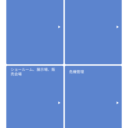
ショールーム、展示場、販
危機管理
売会場
定価:オープン価格
※EK-367-510
※2.5φイヤホン付き
EK-367F
防水マイクロフォンタイピンマイク(風防付きタイプ)