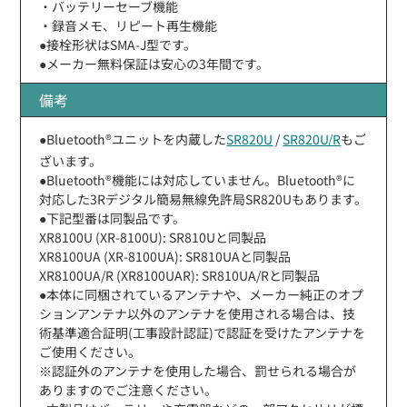
・バッテリーセーブ機能
・録音メモ、リピート再生機能
●接栓形状はSMA-J型です。
●メーカー無料保証は安心の3年間です。
備考
●Bluetooth®ユニットを内蔵した
SR820U
/
SR820U/R
もご
ざいます。
●Bluetooth®機能には対応していません。Bluetooth®に
対応した3Rデジタル簡易無線免許局SR820Uもあります。
●下記型番は同製品です。
XR8100U (XR-8100U): SR810Uと同製品
XR8100UA (XR-8100UA): SR810UAと同製品
XR8100UA/R (XR8100UAR): SR810UA/Rと同製品
●本体に同梱されているアンテナや、メーカー純正のオプ
ションアンテナ以外のアンテナを使用される場合は、技
術基準適合証明(工事設計認証)で認証を受けたアンテナを
ご使用ください。
※認証外のアンテナを使用した場合、罰せられる場合が
ありますのでご注意ください。