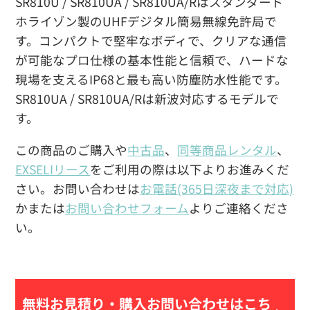
SR810U / SR810UA / SR810UA/Rはスタンダード
ホライゾン製のUHFデジタル簡易無線免許局で
す。コンパクトで堅牢なボディで、クリアな通信
が可能なプロ仕様の基本性能と信頼で、ハードな
現場を支えるIP68と最も高い防塵防水性能です。
SR810UA / SR810UA/Rは新波対応するモデルで
す。
この商品のご購入や
中古品
、
同等商品レンタル
、
EXSELIリース
をご利用の際は以下よりお進みくだ
さい。お問い合わせは
お電話(365日深夜まで対応)
かまたは
お問い合わせフォーム
よりご連絡くださ
い。
無料お見積り・
購入お問い合わせはこち