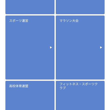
スポーツ運営
マラソン大会
定価:10,000円～13,200円(税抜)
※メーカー定価は装着無線機(コネクタ)によって
異なります
...続きを読む
※EK-313N(八重洲業務用)
※イヤホンプラグサイズ2.5φ
※イヤホン付属
フィットネス・スポーツク
高校体育連盟
※マイク部分は防滴仕様
ラブ
EK-313T
タイピンマイク(イヤホン付)