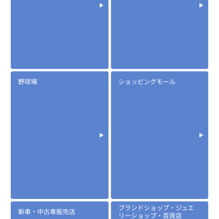
野球場
ショッピングモール
定価:生産終了
...続きを読む
※イヤホンプラグサイズ2.5φ
※イヤホン付属
EK-367
防水マイクロフォンタイピンマイク(ノーマルタイプ)
ブランドショップ・ジュエ
新車・中古車販売店
リーショップ・百貨店