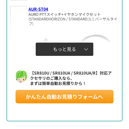
AUR-ST04
AURO PTTスイッチ+イヤホンマイクセット
(STANDARDHORIZON / STANDARDユニバーサルタイ
プ)
もっと見る
【SR810U / SR810UA / SR810UA/R】対応ア
クセサリのご購入なら、
まずは簡単自動お見積りから！
定価:44,500円(税別)
かんたん自動お見積りフォームへ
※騒音下での使用に最適
※STANDARDHORIZON / STANDARDユニバーサルタイプ
用
※交互通話用