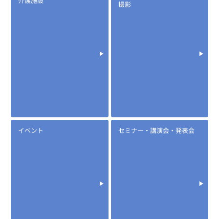
介護施設
小型タイピンマイク&イヤホン
撮影
イベント
セミナー・講演会・発表会
定価:13,000円(税別)
※イヤホンプラグサイズ2.5φ
※イヤホン付属
EK-313N
ノイズキャンセル型タイピンマイク