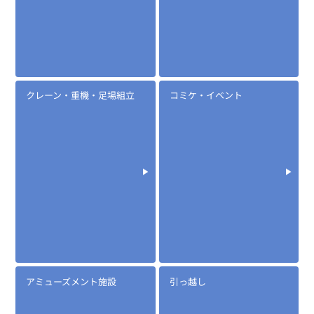
クレーン・重機・足場組立
コミケ・イベント
定価:オープン価格
※EK-535-510
※騒音下での使用に適しています
EK-567
防水マイクロフォンタイピンマイク(ノーマルタイプ)
アミューズメント施設
引っ越し