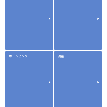
定価:16,000円(税別)
※小型軽量・日常生活防水
※イヤホンプラグサイズ2.5φ
※イヤホンME-101付属
ホームセンター
測量
※ケーブル長約65cm
EK-515W-460
タイピンマイク&イヤホン