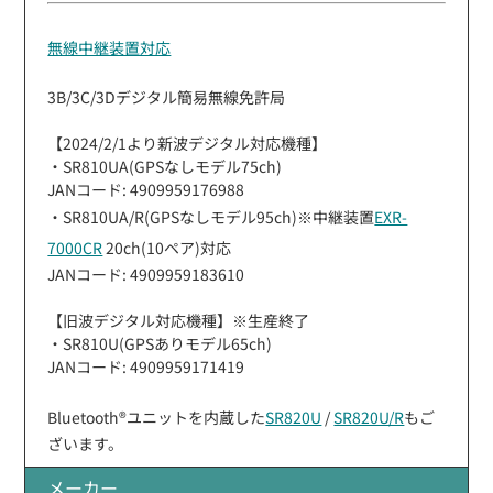
無線中継装置対応
3B/3C/3Dデジタル簡易無線免許局
【2024/2/1より新波デジタル対応機種】
・SR810UA(GPSなしモデル75ch)
JANコード: 4909959176988
・SR810UA/R(GPSなしモデル95ch)※中継装置
EXR-
7000CR
20ch(10ペア)対応
JANコード: 4909959183610
【旧波デジタル対応機種】※生産終了
・SR810U(GPSありモデル65ch)
JANコード: 4909959171419
Bluetooth®ユニットを内蔵した
SR820U
/
SR820U/R
もご
ざいます。
メーカー