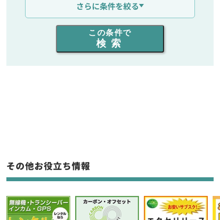
さらに条件を絞る
出力を選ぶ
この条件で
検索
同時通話人数を選ぶ
販売
/
レンタル
/
リース
新品
/
中古
生産終了品を含む
フリーワード入力(製品名等)
その他お役立ち情報
選択条件をリセット