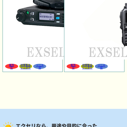
販売
同等製品
リース
販売
同等製品
リース
可
レンタル
可
可
レンタル
可
エクセリなら、用途や目的に合った