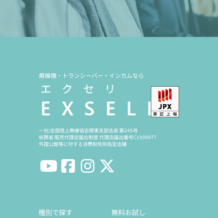
無線機・トランシーバー・インカムなら
一社)全国陸上無線協会関東支部会員 第245号
総務省 販売代理店届出制度 代理店届出番号C1909977
外国公館等に対する消費税免除指定店舗
種別で探す
無料お試し