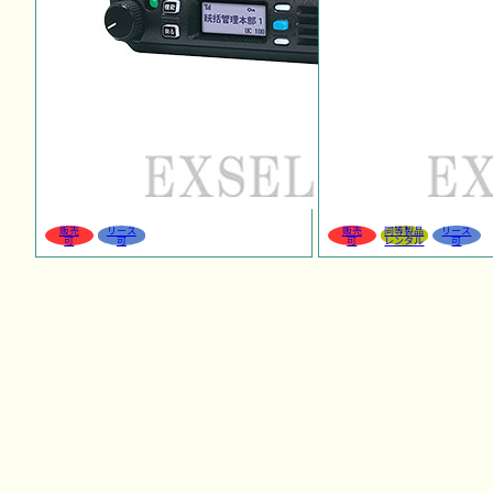
販売
リース
販売
同等製品
リース
可
可
可
レンタル
可