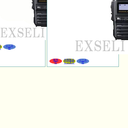
品
リース
ル
可
販売
同等製品
リース
可
レンタル
可