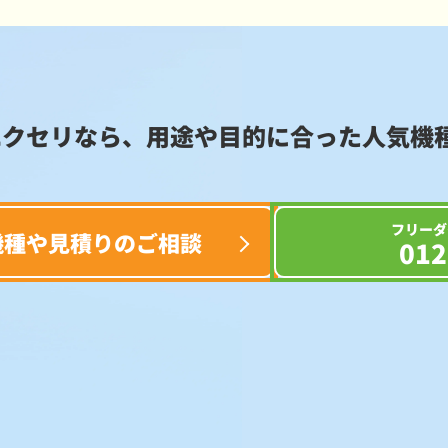
エクセリなら、用途や目的に合った
人気機
フリーダ
機種や見積りのご相談
012