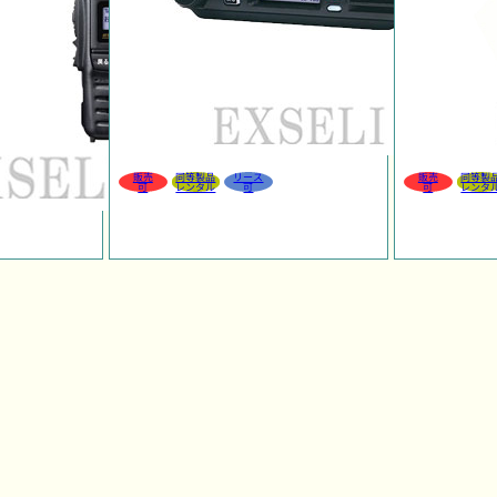
販売
同等製品
リース
販売
同等製
可
レンタル
可
可
レンタ