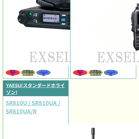
販売
同等製品
リース
販売
同等製品
リース
可
レンタル
可
可
レンタル
可
YAESU(スタンダードホライ
ゾン)
SR810U / SR810UA /
SR810UA/R