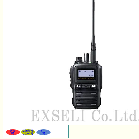
販売
同等製品
リース
可
レンタル
可