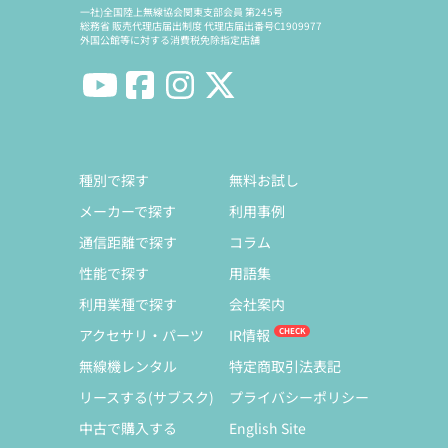
一社)全国陸上無線協会関東支部会員 第245号
総務省 販売代理店届出制度 代理店届出番号C1909977
外国公館等に対する消費税免除指定店舗
種別で探す
無料お試し
メーカーで探す
利用事例
通信距離で探す
コラム
性能で探す
用語集
利用業種で探す
会社案内
アクセサリ・パーツ
IR情報
無線機レンタル
特定商取引法表記
リースする(サブスク)
プライバシーポリシー
中古で購入する
English Site