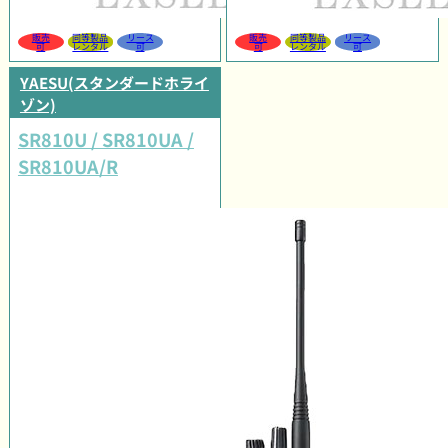
販売
同等製品
リース
販売
同等製品
リース
可
レンタル
可
可
レンタル
可
YAESU(スタンダードホライ
ゾン)
SR810U / SR810UA /
SR810UA/R