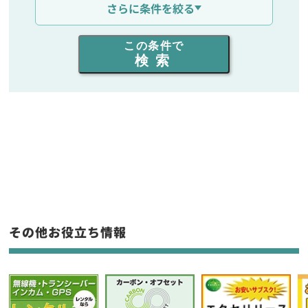
さらに条件を絞る
出力を選ぶ
この条件で
検索
同時通話人数を選ぶ
販売
/
レンタル
/
リース
新品
/
中古
生産終了品を含む
フリーワード入力(製品名等)
その他お役立ち情報
選択条件をリセット