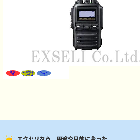
販売
同等製品
リース
可
レンタル
可
エクセリなら、用途や目的に合った