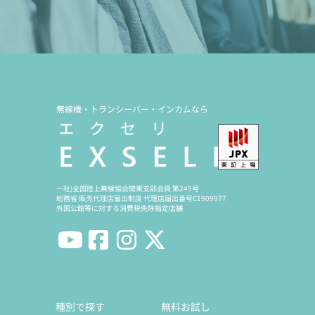
無線機・トランシーバー・インカムなら
一社)全国陸上無線協会関東支部会員 第245号
総務省 販売代理店届出制度 代理店届出番号C1909977
外国公館等に対する消費税免除指定店舗
種別で探す
無料お試し