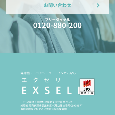
お問い合わせ
フリーダイヤル
0120-880-200
無線機・トランシーバー・インカムなら
一社)全国陸上無線協会関東支部会員 第245号
総務省 販売代理店届出制度 代理店届出番号C1909977
外国公館等に対する消費税免除指定店舗