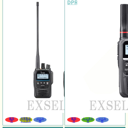
DPR4C LITE PLUS
販売
同等製品
リース
販売
レンタル
リース
可
レンタル
可
可
可
可