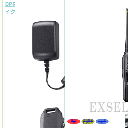
DPR4 PLUSイヤホンマ
イクセット
販売
同等製品
リース
可
レンタル
可