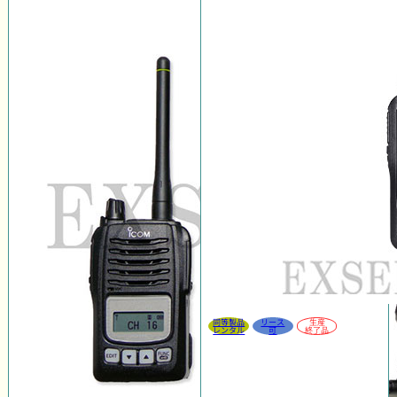
同等製品
リース
生産
レンタル
可
終了品