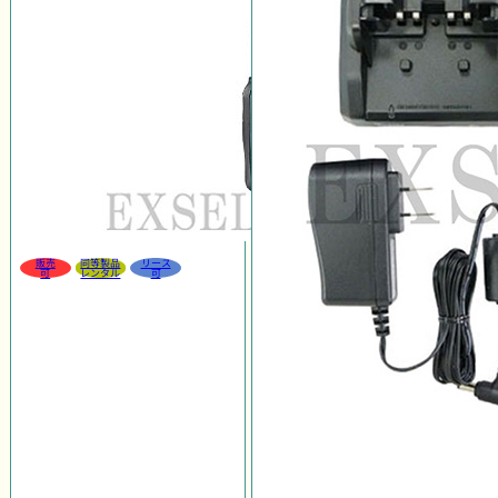
販売
同等製品
リース
可
レンタル
可