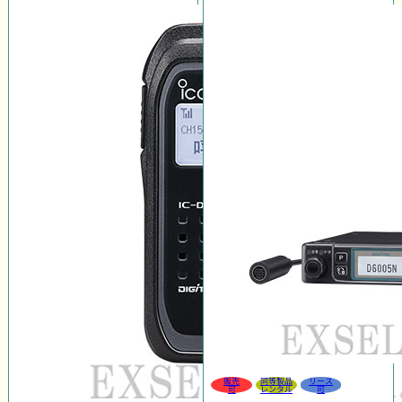
販売
同等製品
リース
可
レンタル
可