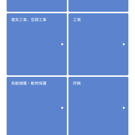
電気工事、空調工事
工場
鳥獣捕獲・動物保護
狩猟
定価:オープン価格
※EK-535-IC
※騒音下での使用に適しています
EK-567
防水マイクロフォンタイピンマイク(ノーマルタイプ)