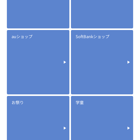
EK-505WML
ロックスイッチ(メロディー付き)イヤホンマイク
auショップ
SoftBankショップ
定価:オープン価格
お祭り
学童
※イヤホンプラグサイズ2.5φ
※ケーブル長約65cm
※イヤホン付属
EK-505WNML