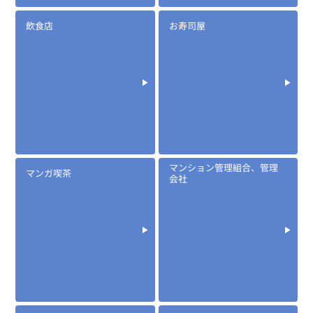
定価:生産終了
...続きを読む
飲食店
お寿司屋
※イヤホンプラグサイズ2.5φ
※イヤホン付属
EK-367
防水マイクロフォンタイピンマイク(ノーマルタイプ)
マンション管理組合、管理
マンガ喫茶
会社