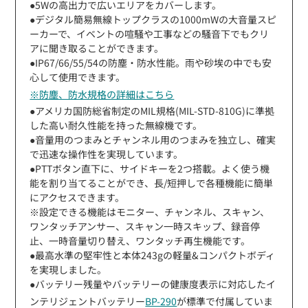
●5Wの高出力で広いエリアをカバーします。
●デジタル簡易無線トップクラスの1000mWの大音量スピ
ーカーで、イベントの喧騒や工事などの騒音下でもクリ
アに聞き取ることができます。
●IP67/66/55/54の防塵・防水性能。雨や砂埃の中でも安
心して使用できます。
※防塵、防水規格の詳細はこちら
●アメリカ国防総省制定のMIL規格(MIL-STD-810G)に準拠
した高い耐久性能を持った無線機です。
●音量用のつまみとチャンネル用のつまみを独立し、確実
で迅速な操作性を実現しています。
●PTTボタン直下に、サイドキーを2つ搭載。よく使う機
能を割り当てることができ、長/短押しで各種機能に簡単
にアクセスできます。
※設定できる機能はモニター、チャンネル、スキャン、
ワンタッチアンサー、スキャン一時スキップ、録音停
止、一時音量切り替え、ワンタッチ再生機能です。
●最高水準の堅牢性と本体243gの軽量&コンパクトボディ
を実現しました。
●バッテリー残量やバッテリーの健康度表示に対応したイ
ンテリジェントバッテリー
BP-290
が標準で付属していま