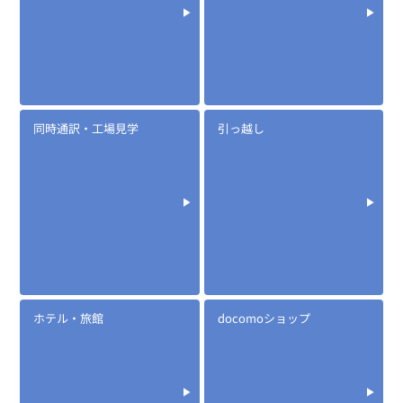
EK-505W
タイピンマイク&イヤホン
同時通訳・工場見学
引っ越し
定価:12,400円～16,000円(税別)
※メーカー定価は装着無線機(コネクタ)によって
異なります
...続きを読む
※EK-505WIC
※小型軽量・日常生活防水
ホテル・旅館
docomoショップ
※イヤホンプラグサイズ2.5φ
※イヤホンME-101付属
※ケーブル長約65cm