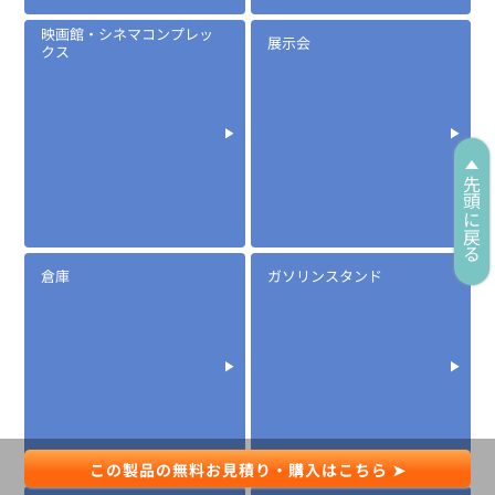
映画館・シネマコンプレッ
展示会
クス
先頭に戻る
倉庫
ガソリンスタンド
定価:オープン価格
※EK-567-IC
※2.5φイヤホン付き
EK-567F
防水マイクロフォンタイピンマイク(風防付きタイプ)
この製品の無料お見積り・購入はこちら ➤