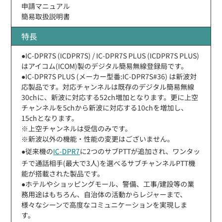
申請マニュアル
簡易取扱説明書
特長
●IC-DPR7S (ICDPR7S) / IC-DPR7S PLUS (ICDPR7S PLUS)
はアイコム(ICOM)製のデジタル簡易無線登録局です。
●IC-DPR7S PLUS (メーカー型番:IC-DPR7S#36) は新波対
応製品です。対応チャンネルは既存のデジタル簡易無線
30chに、新波に対応する52ch増加となります。更に上空
チャンネルを5chから新波に対応する10chを増加し、
15chとなります。
※上空チャンネルは受信のみです。
※新波以外の機能・性能の変更はございません。
●従来機の
IC-DPR7
に2つのサブPTTが追加され、ワンタッ
チで通話相手(最大で3人)を選べるサブチャンネルPTT機
能が搭載された製品です。
●ホテルやショッピングモール、警備、工事/建設等の業
務用途はもちろん、自治体の活動からレジャーまで、
様々なシーンで高度なコミュニケーションを実現しま
す。