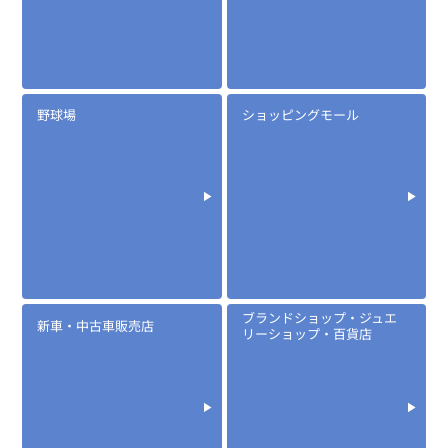
定価:16,000円(税別)
※イヤホンプラグサイズ2.5φ
野球場
ショッピングモール
※イヤホン付属
EK-313J
小型タイピンマイク(イヤホン付)
ブランドショップ・ジュエ
新車・中古車販売店
リーショップ・百貨店