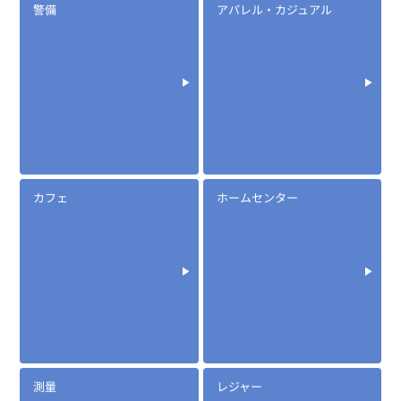
定価:オープン価格
警備
アパレル・カジュアル
※EK-367-DPR7
※2.5φイヤホン付き
EK-367F
防水マイクロフォンタイピンマイク(風防付きタイプ)
カフェ
ホームセンター
測量
レジャー