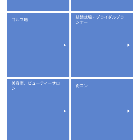
異なります
...続きを読む
※イヤホンプラグサイズ2.5φ
結婚式場・ブライダルプラ
ゴルフ場
※イヤホン付属
ンナー
※マイク部分は防滴仕様
EK-313T
タイピンマイク(イヤホン付)
美容室、ビューティーサロ
街コン
ン