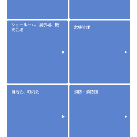
定価:8,000円～11,200円(税別)
※メーカー定価は装着無線機(コネクタ)によって
若干異なります。
...続きを読む
ショールーム、展示場、販
※イヤホンプラグサイズ2.5φ
危機管理
売会場
※イヤホン付属
EK-313N
ノイズキャンセル型タイピンマイク
自治会、町内会
消防・消防団
定価:10,000円～13,200円(税抜)
※メーカー定価は装着無線機(コネクタ)によって