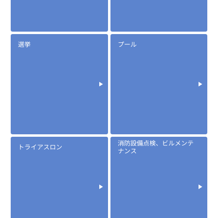
ロックスイッチイヤホンマイク
選挙
プール
定価:オープン価格
消防設備点検、ビルメンテ
トライアスロン
※イヤホンプラグサイズ2.5φ
ナンス
※ケーブル長約65cm
※イヤホン付属
※同時通話対応
EK-535
​イヤマイク(耳で話すマイク/イヤホン)