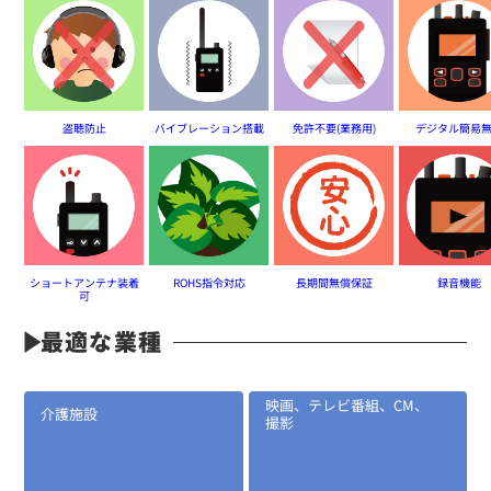
定価:生産終了
...続きを読む
盗聴防止
バイブレーション搭載
免許不要(業務用)
デジタル簡易
※AD-52と組み合わせて使用
※騒音下での使用に適しています
※後継はEK-535
BT-03W
イヤホンマイク(両耳用)
ショートアンテナ装着
ROHS指令対応
長期間無償保証
録音機能
可
最適な業種
映画、テレビ番組、CM、
介護施設
撮影