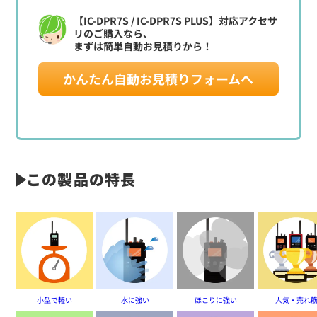
【IC-DPR7S / IC-DPR7S PLUS】対応アクセサ
リのご購入なら、
まずは簡単自動お見積りから！
かんたん自動お見積りフォームへ
定価:41,700円(税別)
※騒音下での使用に最適
※ICOMユニバーサルタイプ・デジタル無線機用
※交互通話用
BT-03N
この製品の特長
イヤホンマイク
小型で軽い
水に強い
ほこりに強い
人気・売れ