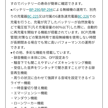
すのでバッテリーの寿命が簡単に確認できます。
●バッテリー
BP-290
/
BP-294
による無線機の運用で、別売
りの充電器
BC-225
又は付属の6連急速充電器
BC-226
での
充電を行うと、充電が完了したバッテリーが自然放電な
どで電圧低下(凡そ充電容量の80%以下)した際に、自動的
に再充電を開始する機能が搭載されています。BCP(危機
管理)対策などの緊急時用で普段無線機を使用しない時間
が長期間ある場合でも常に高いパフォーマンスの運用が
できます。
●その他、多彩な機能を搭載しています。
・録音機能※本体にON、OFF設定あり
・騒音下でも聞こえやすいノイズキャンセリング機能
・受信した音声をワンタッチで聞き直すことができる録
音再生機能
・周りの状況に合わせて強調する音域を設定できるイコ
ライザー機能
・一時音量切り替え機能
・エマージェンシー機能
・マンダウン機能
・ローンワーカー機能
・オートキーロック機能