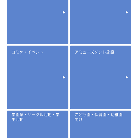
※マイク部分は防沫仕様
EK-505T
タイピンマイク(イヤホン付)
コミケ・イベント
アミューズメント施設
定価:13,400円～17,000円(税別)
学園祭・サークル活動・学
こども園・保育園・幼稚園
※メーカー定価は装着無線機(コネクタ)によって
生活動
向け
異なります
...続きを読む
※EK-505T-IC