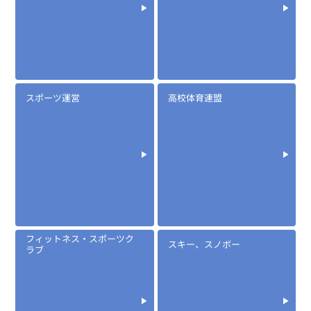
定価:オープン価格
※騒音下での使用に適しています
スポーツ運営
高校体育連盟
※両耳で使用できます
EK-304
袖付け型マイク&イヤホン
フィットネス・スポーツク
スキー、スノボー
ラブ