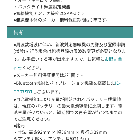
・バックライト輝度設定機能
●無線機側アンテナ接栓はSMA-Jです。
●無線機本体のメーカー無料保証期間は3年です。
備考
●周波数増波に伴い、新波対応無線機の免許及び登録申請
(増設)を行う場合は包括登録の周波数変更が必要となりま
す。お手伝いする事が出来ますので、お気軽に
お問い合
わせ
ください。
●メーカー無料保証期間は3年間です。
●Bluetooth機能とバイブレーション機能を搭載した
IC-
DPR7SBT
もございます。
●再充電機能により充電が開始されるバッテリー残量値
は、現在のバッテリーの最大電池容量に比例します。電
池容量が少ないほど、短期間での再充電が行われますの
でご注意ください。
●諸元
・寸法: 高さ92mm × 幅56mm × 奥行き29mm
※アンテナ除く、アンテナ長約21.6cm