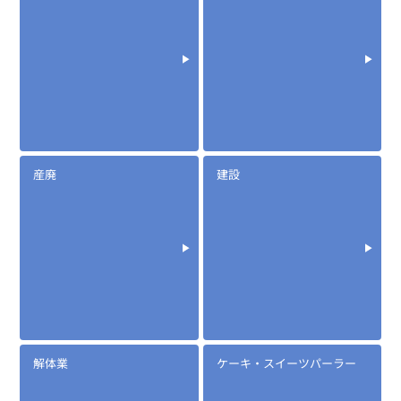
定価:オープン価格
※EK-367F-DPR7
EK-505N
ノイズキャンセル型タイピンマイク(イヤホン付)
産廃
建設
定価:12,000円～14,400円(税別)
※メーカー定価は装着無線機(コネクタ)によって
異なります
...続きを読む
解体業
ケーキ・スイーツパーラー
※イヤホンプラグサイズ2.5φ
※イヤホン付属