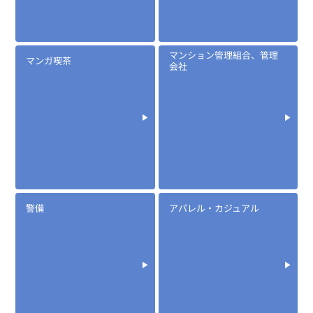
マンション管理組合、管理
マンガ喫茶
会社
警備
アパレル・カジュアル
定価:オープン価格
※EK-367-DPR7
※2.5φイヤホン付き
EK-367F
防水マイクロフォンタイピンマイク(風防付きタイプ)