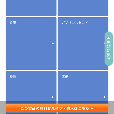
倉庫
ガソリンスタンド
定価:オープン価格
※EK-567-IC
先頭に戻る
※2.5φイヤホン付き
EK-567F
防水マイクロフォンタイピンマイク(風防付きタイプ)
葬儀
店舗
この製品の無料お見積り・購入はこちら ➤