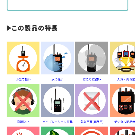
※騒音下での使用に最適
※ICOMユニバーサルタイプ・デジタル無線機用
※交互通話用
この製品の特長
BT-03N
イヤホンマイク
小型で軽い
水に強い
ほこりに強い
人気・売れ
盗聴防止
バイブレーション搭載
免許不要(業務用)
デジタル簡易
定価:生産終了
...続きを読む
※AD-52と組み合わせて使用