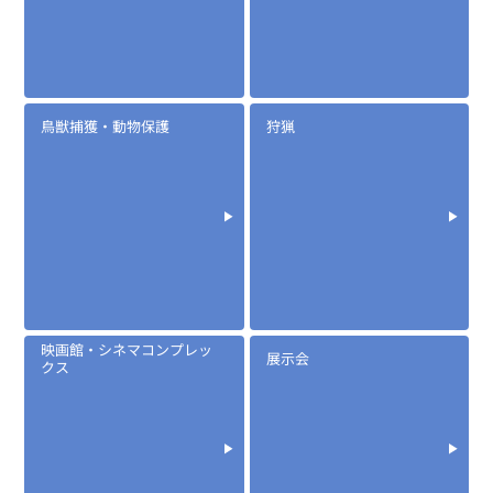
鳥獣捕獲・動物保護
狩猟
定価:オープン価格
※EK-535-IC
※騒音下での使用に適しています
EK-567
防水マイクロフォンタイピンマイク(ノーマルタイプ)
映画館・シネマコンプレッ
展示会
クス