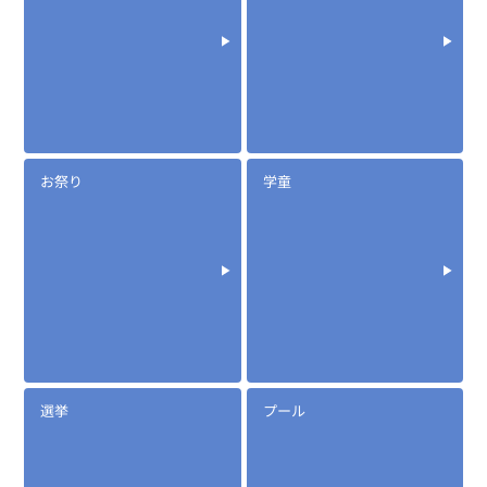
お祭り
学童
定価:オープン価格
※イヤホンプラグサイズ2.5φ
※ケーブル長約65cm
※イヤホン付属
EK-505WNML
ロックスイッチイヤホンマイク
選挙
プール