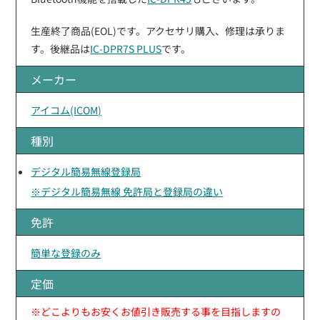
生産終了商品(EOL)です。アクセサリ購入、修理は承りま
す。後継品は
IC-DPR7S PLUS
です。
メーカー
アイコム(ICOM)
種別
デジタル簡易無線登録局
※デジタル簡易無線 免許局と登録局の違い
免許
簡単な登録のみ
定価
※どこよりもお安くお値引き販売する事を目指しますの