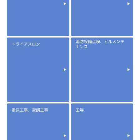
消防設備点検、ビルメンテ
定価:オープン価格
トライアスロン
ナンス
※イヤホンプラグサイズ2.5φ
※ケーブル長約65cm
※イヤホン付属
※同時通話対応
EK-535
​イヤマイク(耳で話すマイク/イヤホン)
電気工事、空調工事
工場