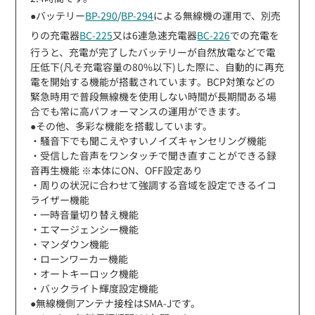
●バッテリー
BP-290
/
BP-294
による無線機の運用で、別売
りの充電器
BC-225
又は6連急速充電器
BC-226
での充電を
行うと、充電が完了したバッテリーが自然放電などで電
圧低下(凡そ充電容量の80%以下)した際に、自動的に再充
電を開始する機能が搭載されています。BCP対策などの
緊急時用で普段無線機を使用しない時間が長期間ある場
合でも常に高パフォーマンスの運用ができます。
●その他、多彩な機能を搭載しています。
・騒音下でも聞こえやすいノイズキャンセリング機能
・受信した音声をワンタッチで聞き直すことができる録
音再生機能 ※本体にON、OFF設定あり
・周りの状況に合わせて強調する音域を設定できるイコ
ライザー機能
・一時音量切り替え機能
・エマージェンシー機能
・マンダウン機能
・ローンワーカー機能
・オートキーロック機能
・バックライト輝度設定機能
●無線機側アンテナ接栓はSMA-Jです。