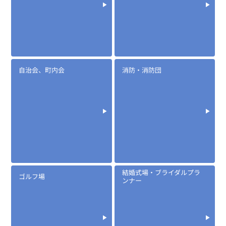
EK-313N
ノイズキャンセル型タイピンマイク
自治会、町内会
消防・消防団
定価:10,000円～13,200円(税抜)
※メーカー定価は装着無線機(コネクタ)によって
異なります
...続きを読む
※EK-313N(アイコム業務用)
結婚式場・ブライダルプラ
ゴルフ場
※イヤホンプラグサイズ2.5φ
ンナー
※イヤホン付属
※マイク部分は防滴仕様
EK-313T