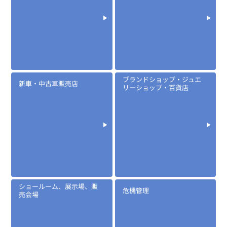
EK-313J
小型タイピンマイク(イヤホン付)
ブランドショップ・ジュエ
新車・中古車販売店
リーショップ・百貨店
定価:8,000円～11,200円(税別)
※メーカー定価は装着無線機(コネクタ)によって
若干異なります。
...続きを読む
ショールーム、展示場、販
※EK-313JIC
危機管理
売会場
※イヤホンプラグサイズ2.5φ
※イヤホン付属