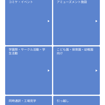
コミケ・イベント
アミューズメント施設
学園祭・サークル活動・学
こども園・保育園・幼稚園
定価:13,400円～17,000円(税別)
生活動
向け
※メーカー定価は装着無線機(コネクタ)によって
異なります
...続きを読む
※EK-505T-IC
EK-505W
タイピンマイク&イヤホン
同時通訳・工場見学
引っ越し