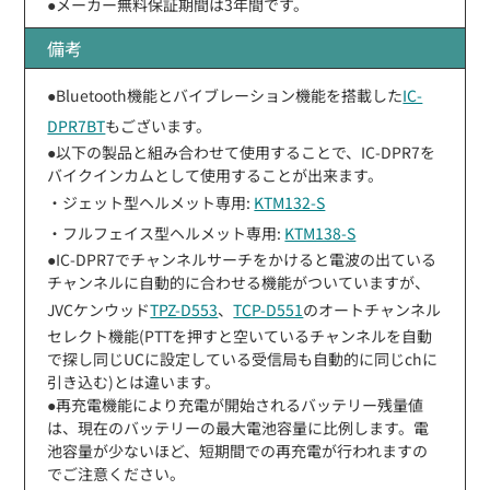
●メーカー無料保証期間は3年間です。
備考
●Bluetooth機能とバイブレーション機能を搭載した
IC-
DPR7BT
もございます。
●以下の製品と組み合わせて使用することで、IC-DPR7を
バイクインカムとして使用することが出来ます。
・ジェット型ヘルメット専用:
KTM132-S
・フルフェイス型ヘルメット専用:
KTM138-S
●IC-DPR7でチャンネルサーチをかけると電波の出ている
チャンネルに自動的に合わせる機能がついていますが、
JVCケンウッド
TPZ-D553
、
TCP-D551
のオートチャンネル
セレクト機能(PTTを押すと空いているチャンネルを自動
で探し同じUCに設定している受信局も自動的に同じchに
引き込む)とは違います。
●再充電機能により充電が開始されるバッテリー残量値
は、現在のバッテリーの最大電池容量に比例します。電
池容量が少ないほど、短期間での再充電が行われますの
でご注意ください。