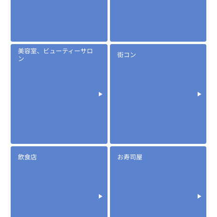
タイピンマイク(イヤホン付)
美容室、ビューティーサロ
街コン
ン
定価:生産終了
...続きを読む
飲食店
お寿司屋
※EK-313T-IC
※イヤホンプラグサイズ2.5φ
※イヤホン付属
EK-367
防水マイクロフォンタイピンマイク(ノーマルタイプ)