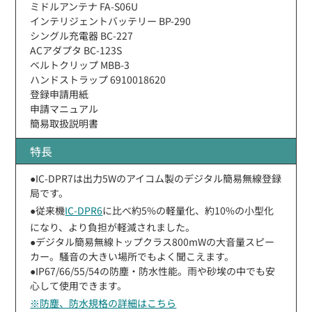
ミドルアンテナ FA-S06U
インテリジェントバッテリー BP-290
シングル充電器 BC-227
ACアダプタ BC-123S
ベルトクリップ MBB-3
ハンドストラップ 6910018620
登録申請用紙
申請マニュアル
簡易取扱説明書
特長
●IC-DPR7は出力5Wのアイコム製のデジタル簡易無線登録
局です。
●従来機
IC-DPR6
に比べ約5%の軽量化、約10%の小型化
になり、より負担が軽減されました。
●デジタル簡易無線トップクラス800mWの大音量スピー
カー。騒音の大きい場所でもよく聞こえます。
●IP67/66/55/54の防塵・防水性能。雨や砂埃の中でも安
心して使用できます。
※防塵、防水規格の詳細はこちら