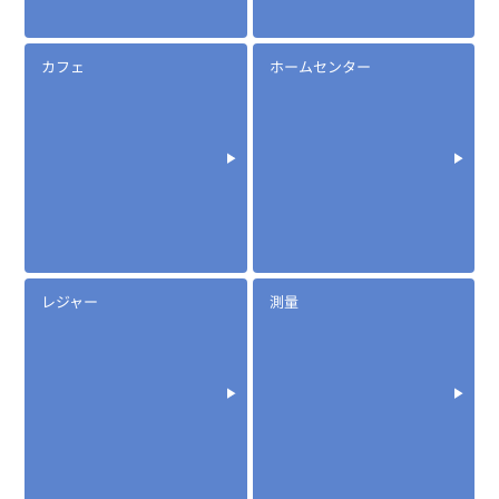
カフェ
ホームセンター
レジャー
測量
定価:オープン価格
※EK-367F-DPR7
EK-505N
ノイズキャンセル型タイピンマイク(イヤホン付)