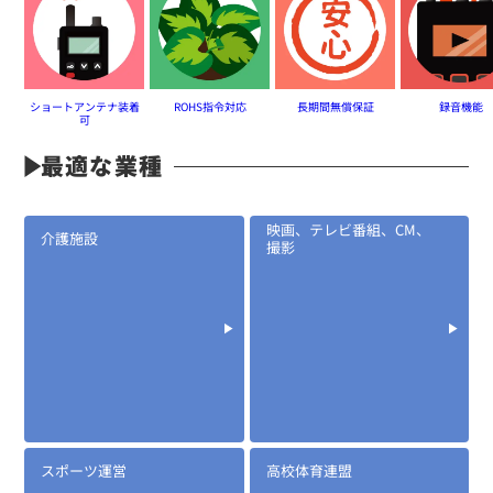
※騒音下での使用に適しています
※後継はEK-535
BT-03W
イヤホンマイク(両耳用)
ショートアンテナ装着
ROHS指令対応
長期間無償保証
録音機能
可
最適な業種
映画、テレビ番組、CM、
介護施設
撮影
定価:オープン価格
※AD-52と組み合わせて使用
スポーツ運営
高校体育連盟
※騒音下での使用に適しています