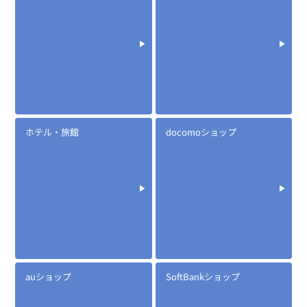
定価:12,400円～16,000円(税別)
※メーカー定価は装着無線機(コネクタ)によって
異なります
...続きを読む
※EK-505WIC
ホテル・旅館
docomoショップ
※小型軽量・日常生活防水
※イヤホンプラグサイズ2.5φ
※イヤホンME-101付属
※ケーブル長約65cm
EK-505WML
ロックスイッチ(メロディー付き)イヤホンマイク
auショップ
SoftBankショップ