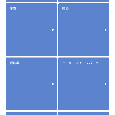
産廃
建設
定価:12,000円～14,400円(税別)
※メーカー定価は装着無線機(コネクタ)によって
異なります
...続きを読む
※EK-505N(ICOM)
解体業
ケーキ・スイーツパーラー
※イヤホンプラグサイズ2.5φ
※イヤホン付属
※マイク部分は防沫仕様
EK-505T
タイピンマイク(イヤホン付)