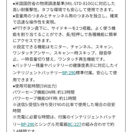
●米国国防省の物資調達基準(MIL-STD-810G)に対応した
高い耐衝撃性。タフな環境でも安心して使用できます。
●音量用のつまみとチャンネル用のつまみを独立し、確実
で迅速な操作性を実現。
●PTTボタン直下に、サイドキーを2つ搭載。よく使う機
能を割り当てることができ、長/短押しで各種機能に簡単
にアクセスできます。
※設定できる機能はモニター、チャンネル、スキャン、
ワンタッチアンサー、スキャン一時スキップ、録音停
止、一時音量切り替え、ワンタッチ再生機能です。
●バッテリー残量やバッテリーの健康度表示に対応したイ
ンテリジェントバッテリー
BP-290
標準付属。安心して使
用できます。
●使用可能時間(5W出力)
パワーセーブ機能ON時: 約13時間
パワーセーブ機能OFF時: 約11時間
※送信5:受信5:待ち受け90の比率で使用した場合の目安
時間
※充電に必要な時間は、付属のインテリジェントバッテ
リー
BP-290
とシングル充電器
BC-227
の組み合わせで約
2.4時間です。