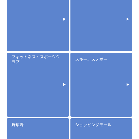
※両耳で使用できます
EK-304
袖付け型マイク&イヤホン
フィットネス・スポーツク
スキー、スノボー
ラブ
定価:16,000円(税別)
※EK-304-IC
野球場
ショッピングモール
※イヤホンプラグサイズ2.5φ
※イヤホン付属