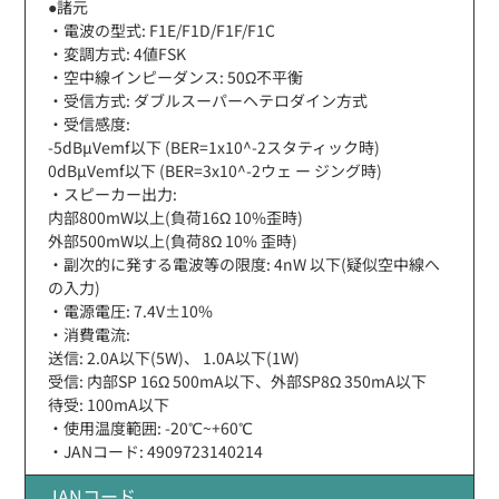
●諸元
・電波の型式: F1E/F1D/F1F/F1C
・変調方式: 4値FSK
・空中線インピーダンス: 50Ω不平衡
・受信方式: ダブルスーパーヘテロダイン方式
・受信感度:
-5dBµVemf以下 (BER=1x10^-2スタティック時)
0dBµVemf以下 (BER=3x10^-2ウェ ー ジング時)
・スピーカー出力:
内部800mW以上(負荷16Ω 10%歪時)
外部500mW以上(負荷8Ω 10% 歪時)
・副次的に発する電波等の限度: 4nW 以下(疑似空中線へ
の入力)
・電源電圧: 7.4V±10%
・消費電流:
送信: 2.0A以下(5W)、 1.0A以下(1W)
受信: 内部SP 16Ω 500mA以下、外部SP8Ω 350mA以下
待受: 100mA以下
・使用温度範囲: -20℃~+60℃
・JANコード: 4909723140214
JANコード