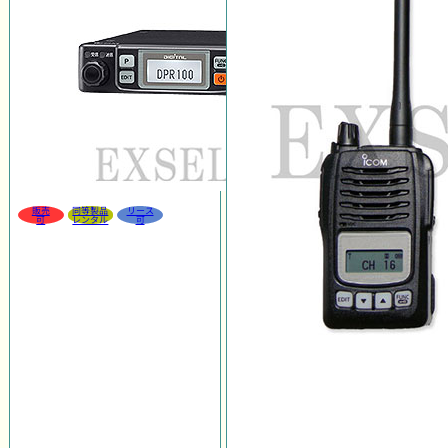
販売
同等製品
リース
可
レンタル
可