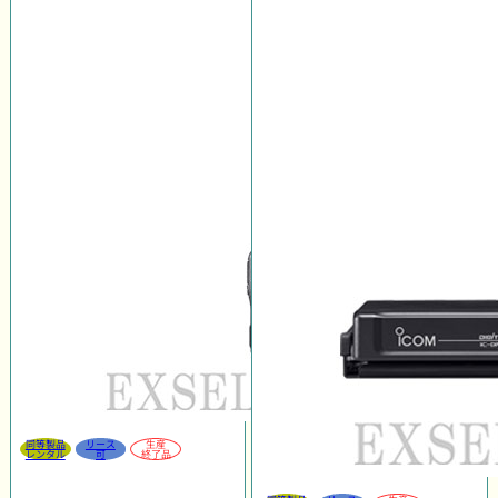
同等製品
リース
生産
レンタル
可
終了品