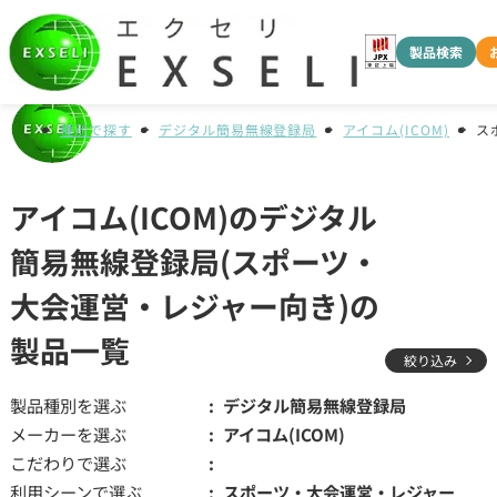
製品検索
種別で探す
デジタル簡易無線登録局
アイコム(ICOM)
ス
アイコム(ICOM)のデジタル
簡易無線登録局(スポーツ・
大会運営・レジャー向き)の
製品一覧
絞り込み
製品種別を選ぶ
デジタル簡易無線登録局
メーカーを選ぶ
アイコム(ICOM)
こだわりで選ぶ
利用シーンで選ぶ
スポーツ・大会運営・レジャー