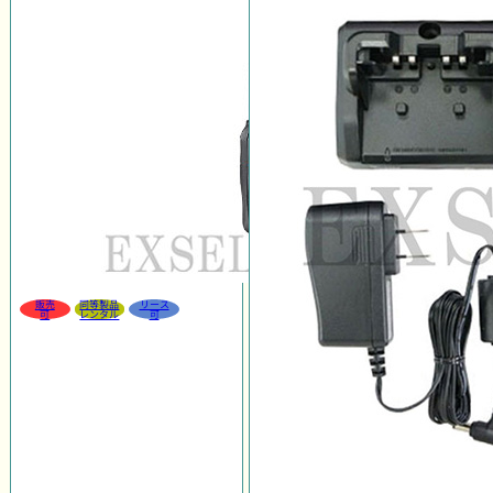
販売
同等製品
リース
可
レンタル
可