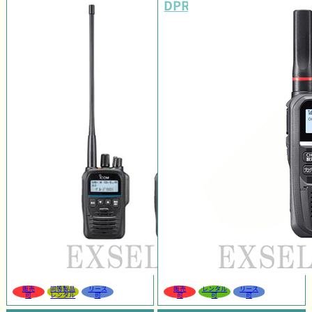
DPR4C LITE PLUS
販売
同等製品
リース
販売
レンタル
リース
可
レンタル
可
可
可
可