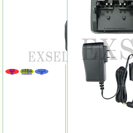
販売
同等製品
リース
可
レンタル
可