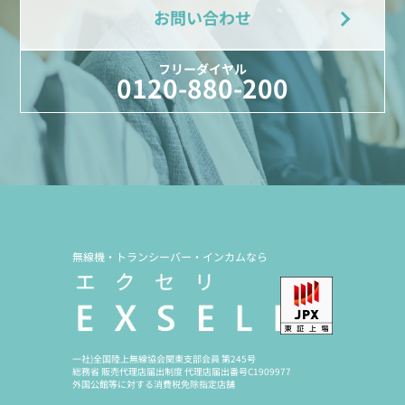
お問い合わせ
フリーダイヤル
0120-880-200
無線機・トランシーバー・インカムなら
一社)全国陸上無線協会関東支部会員 第245号
総務省 販売代理店届出制度 代理店届出番号C1909977
外国公館等に対する消費税免除指定店舗