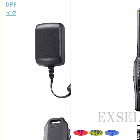
DPR4 PLUSイヤホンマ
イクセット
販売
同等製品
リース
可
レンタル
可