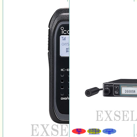
販売
同等製品
リース
可
レンタル
可