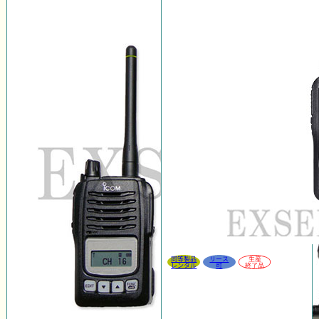
同等製品
リース
生産
レンタル
可
終了品