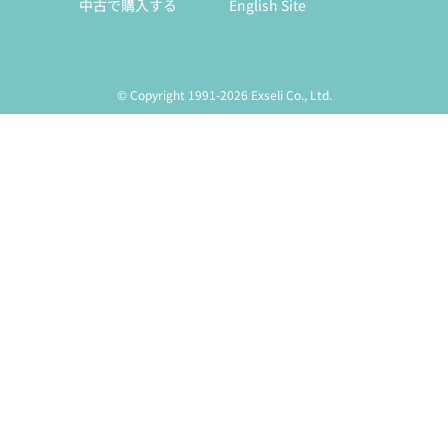
中古で購入する
English Site
© Copyright 1991-2026 Exseli Co., Ltd.