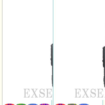
販売
レンタル
リース
中古購入
販売
同等製品
リース