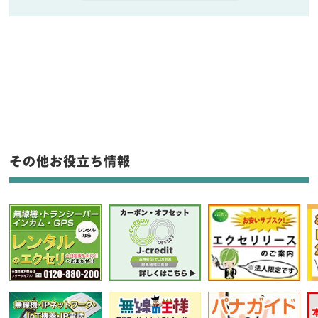
販売
/
レンタル
/
リース
新品
/
中古
生産終了品を含む
フリーワード入力(製品名等)
その他お役立ち情報
選択条件をリセット