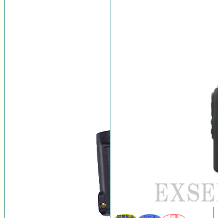
同等製品
リース
生産