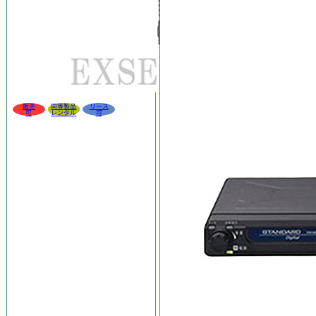
販売
同等製品
リース
可
レンタル
可