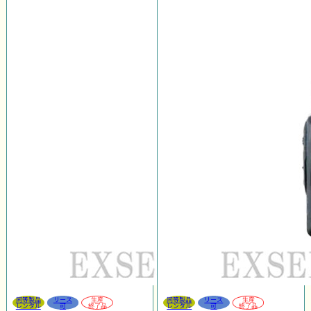
同等製品
リース
生産
同等製品
リース
生産
レンタル
可
終了品
レンタル
可
終了品