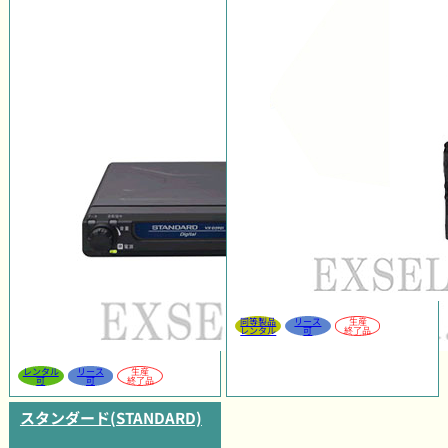
同等製品
リース
生産
レンタル
可
終了品
レンタル
リース
生産
可
可
終了品
スタンダード(STANDARD)