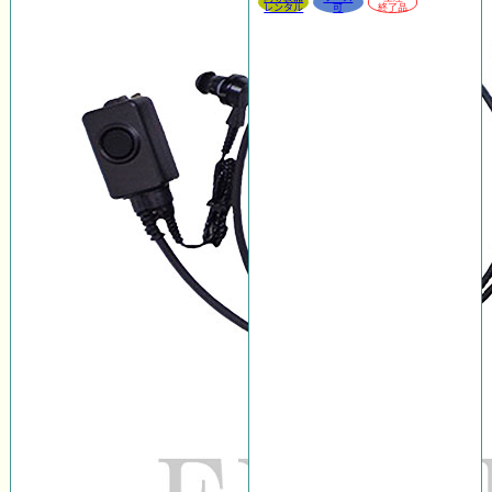
レンタル
可
終了品