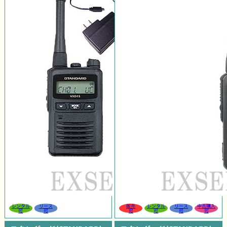
レンタル
リース
販売
レンタル
リース
中古購入
可
可
可
可
可
可