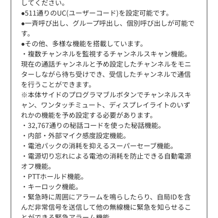
してください。
●511通りのUC(ユーザーコード)を設定可能です。
●一斉呼び出し、グループ呼出し、個別呼び出しが可能で
す。
●その他、多様な機能を搭載しています。
・複数チャンネルを監視するチャンネルスキャン機能。
現在の通話チャンネルと予め設定したチャンネルをモニ
ターしながら待ち受けでき、受信したチャンネルで通信
を行うことができます。
※本体サイドのプログラマブルボタンでチャンネルスキ
ャン、ワンタッチミュート、ディスプレイライトのいず
れかの機能を予め設定する必要があります。
・32,767通りの秘話コードを使った秘話機能。
・内部・外部マイク感度設定機能。
・電池パックの消耗を抑えるスーパーセーブ機能。
・電源切り忘れによる電池の消耗を防止できる自動電源
オフ機能。
・PTTホールド機能。
・キーロック機能。
・緊急時に周囲にアラームを鳴らしたらり、自局IDを含
んだ非常信号を送信して他の無線機に緊急を知らせるこ
とができる緊急アラーム機能。