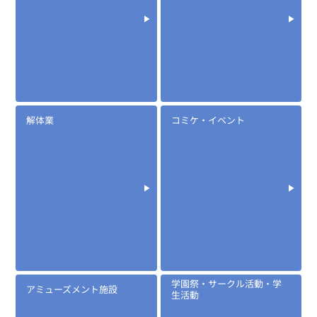
定価:オープン価格
※EK-567F-1PIN
※2.5φイヤホン付き
EK-567LS
防水イヤホンマイク(ロックスイッチ)
解体業
コミケ・イベント
学園祭・サークル活動・学
アミューズメント施設
定価:オープン価格
生活動
※EK-567LS-1PIN