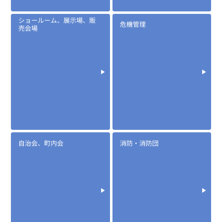
ショールーム、展示場、販
危機管理
売会場
定価:オープン価格
EK-515W-314
タイピンマイク&イヤホン
自治会、町内会
消防・消防団