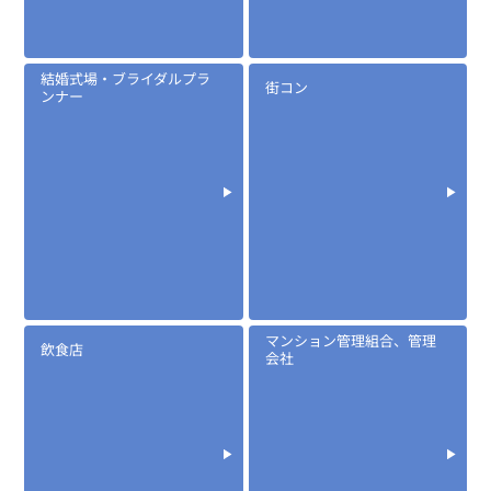
定価:16,000円(税別)
結婚式場・ブライダルプラ
街コン
ンナー
※イヤホンジャックサイズΦ2.5mm
※ケーブル長約65cm
EK-535
​イヤマイク(耳で話すマイク/イヤホン)
マンション管理組合、管理
飲食店
会社