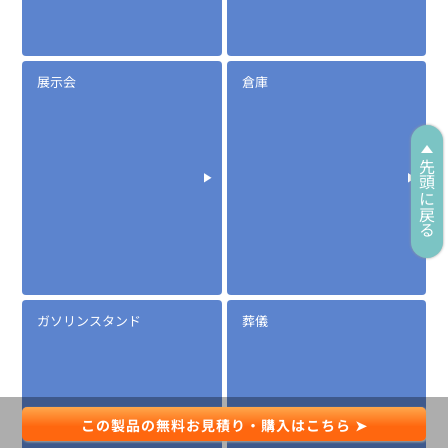
耳かけ式イヤホンマイク
展示会
倉庫
先頭に戻る
ガソリンスタンド
葬儀
定価:オープン価格
EX-M307
この製品の無料お見積り・購入はこちら ➤
耳かけ式イヤホンマイク