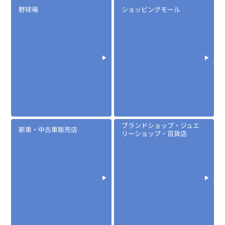
野球場
ショッピングモール
定価:7,500円(税別)
※イヤホンプラグサイズ2.5φ
※イヤホン付属
EK-367F
防水マイクロフォンタイピンマイク(風防付きタイプ)
ブランドショップ・ジュエ
新車・中古車販売店
リーショップ・百貨店