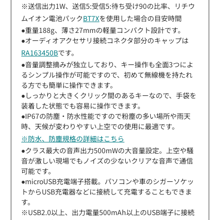
※送信出力1W、送信5:受信5:待ち受け90の比率、リチウ
ムイオン電池パック
BT7X
を使用した場合の目安時間
●重量188g、薄さ27mmの軽量コンパクト設計です。
●オーディオアクセサリ接続コネクタ部分のキャップは
RA163450B
です。
●音量調整摘みが独立しており、キー操作も全面3つによ
るシンプル操作が可能ですので、初めて無線機を持たれ
る方でも簡単に操作できます。
●しっかりと大きくクリック間のあるキーなので、手袋を
装着した状態でも容易に操作できます。
●IP67の防塵・防水性能ですので粉塵の多い場所や雨天
時、天候が変わりやすい上空での使用に最適です。
※防水、防塵規格の詳細はこちら
●クラス最大の音声出力500mWの大音量設定。上空や騒
音が激しい現場でもノイズの少ないクリアな音声で通信
可能です。
●microUSB充電端子搭載。パソコンや車のシガーソケッ
トからUSB充電器などに接続して充電することもできま
す。
※USB2.0以上、出力電量500mAh以上のUSB端子に接続