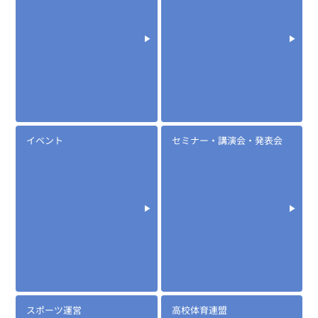
定価:生産終了
...続きを読む
イベント
セミナー・講演会・発表会
※ケーブル長約100cm
DSE30S
ハンディ用カナルタイプイヤホンマイク
スポーツ運営
高校体育連盟