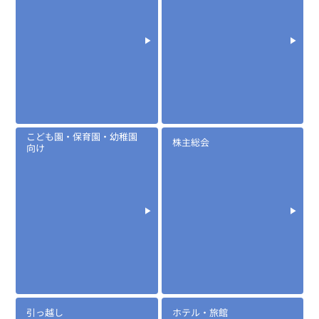
※イヤホンジャックサイズΦ2.5mm
※同時通話無線機にも対応
EK-567LSF
防水イヤホンマイク(ロックスイッチ+風防)
こども園・保育園・幼稚園
株主総会
向け
定価:オープン価格
※EK-567LSF-1PIN
※イヤホンジャックサイズΦ2.5mm
引っ越し
ホテル・旅館