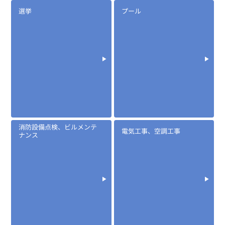
選挙
プール
EM-200-A4B
ノイズレスマイク一体型イヤホン インコア(inCore)
中古在庫あり
消防設備点検、ビルメンテ
電気工事、空調工事
ナンス
定価:生産終了
...続きを読む
※騒音下での使用に適しています
※後継はEK-535