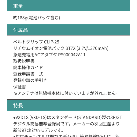
重量
約188g(電池パック含む)
付属品
ベルトクリップ CLIP-25
リチウムイオン電池パック BT7X (3.7V/1370mAh)
急速充電用ACアダプタ PS000042A11
取扱説明書
簡単操作ガイド
登録申請書一式
登録申請の手引き
保証書
※アンテナは無線機本体に付いていますが外れません。
特長
●VXD1S (VXD-1S)はスタンダード(STANDARD)製の3R/3T
デジタル簡易無線登録局です。メーカーの次回生産より
新波97ch対応モデルです。
●対応チャンネルは既存のデジタル簡易無線30chに、新