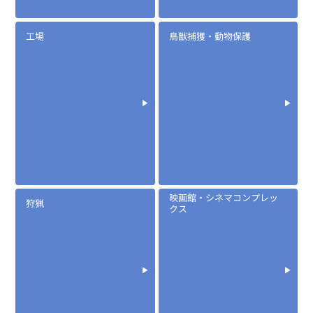
EM15S
ハンディ用イヤホンマイク (PTTロック機能付)
工場
鳥獣捕獲・動物保護
映画館・シネマコンプレッ
狩猟
クス
定価:生産終了
...続きを読む
※ケーブル長約190cm
EX-M210