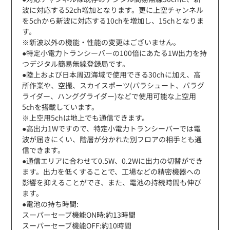
波に対応する52ch増加となります。更に上空チャンネル
を5chから新波に対応する10chを増加し、15chとなりま
す。
※新波以外の機能・性能の変更はございません。
●特定小電力トランシーバーの100倍にあたる1W出力を持
つデジタル簡易無線登録局です。
●陸上および日本周辺海域で使用できる30chに加え、高
所作業や、空撮、スカイスポーツ(パラシュート、パラグ
ライダー、ハンググライダー)などで使用可能な上空用
5chを搭載しています。
※上空用5chは地上でも通信できます。
●高出力1Wですので、特定小電力トランシーバーでは電
波が届きにくい、階層が分かれた別フロアの相手とも通
信できます。
●通信エリアに合わせて0.5W、0.2Wに出力の切替ができ
ます。出力を低くすることで、工場などの精密機器への
影響を抑えることができ、また、電池の持続時間も伸び
ます。
●電池の持ち時間:
スーパーセーブ機能ON時:約13時間
スーパーセーブ機能OFF:約10時間