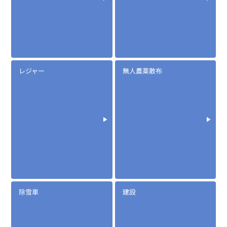
定価:オープン価格
※EK-567-1PIN
※2.5φイヤホン付き
EK-567F
防水マイクロフォンタイピンマイク(風防付きタイプ)
レジャー
無人農薬散布
除雪車
建設