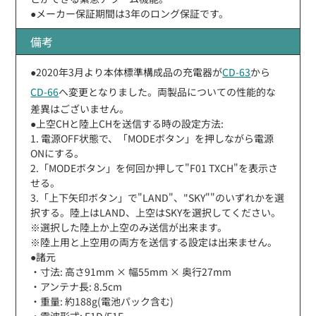
●メーカー保証期間は3年のロング保証です。
備考
●2020年3月より本体標準構成品の充電器が
CD-63
から
CD-66
へ変更となりました。両製品についての性能的な
差異はございません。
●上空CHと陸上CHを送信する時の設定方法:
1. 電源OFF状態で、「MODEボタン」を押しながら電源
ONにする。
2.「MODEボタン」を何回か押して"F01 TXCH"を表示さ
せる。
3.「上下矢印ボタン」で"LAND"、"SKY""のいずれかを選
択する。陸上はLAND、上空はSKYを選択してください。
※選択した陸上か上空のみ送信が出来ます。
※陸上用と上空用の両方を送信する設定は出来ません。
●諸元
・寸法: 高さ91mm × 幅55mm × 奥行27mm
・アンテナ長: 8.5cm
・重量: 約188g(電池パック含む)
・電波形式: F1D/F1E