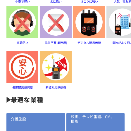
小型で軽い
水に強い
ほこりに強い
人気・売れ
盗聴防止
免許不要(業務用)
デジタル簡易無線
電波がよく飛
定価:4,800円(税別)
※ケーブル長約75cm
DEM20S
ハンディ用クリップマイク&イヤホン
長期間無償保証
新波対応無線機
最適な業種
映画、テレビ番組、CM、
介護施設
撮影