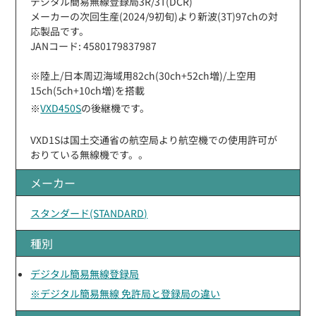
デジタル簡易無線登録局3R/3T(DCR)
メーカーの次回生産(2024/9初旬)より新波(3T)97chの対
応製品です。
JANコード: 4580179837987
※陸上/日本周辺海域用82ch(30ch+52ch増)/上空用
15ch(5ch+10ch増)を搭載
※
VXD450S
の後継機です。
VXD1Sは国土交通省の航空局より航空機での使用許可が
おりている無線機です。。
メーカー
スタンダード(STANDARD)
種別
デジタル簡易無線登録局
※デジタル簡易無線 免許局と登録局の違い