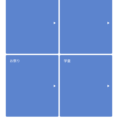
※同時通話無線機にも対応
EM-01
ネック型咽喉マイク+イヤホン
お祭り
学童
定価:14,000円～22,000円(税抜)
※メーカー定価は装着無線機(コネクタ)によって
異なります
...続きを読む
※EM-01-1ピンねじ込み
※イヤホンプラグザイズ2.5φ
※イヤホン付属
※騒音下での使用に適しています