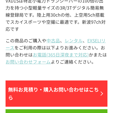
VXD1Sは特定小電力トランシーバーの100倍の出
力を持つ小型軽量サイズの3R/3Tデジタル簡易無
線登録局です。陸上用30chの他、上空用5ch搭載
でスカイスポーツや空撮に最適です。新波97ch対
応です
この商品のご購入や
中古品
、
レンタル
、
EXSELIリ
ース
をご利用の際は以下よりお進みください。お
問い合わせは
お電話(365日深夜まで対応)
かまたは
お問い合わせフォーム
よりご連絡ください。
無料お見積り・
購入お問い合わせはこち
ら