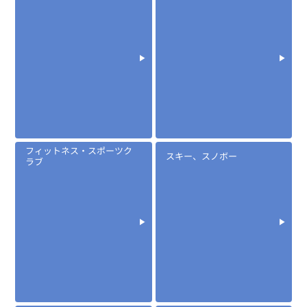
定価:3,000円(税別)
※マイクケーブル長約75cm
EK-313-107
フィットネス・スポーツク
スキー、スノボー
ラブ
タイピン型マイク (耳かけイヤホンタイプ)