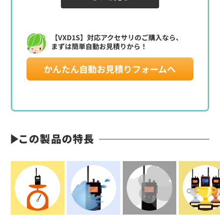
【VXD1S】対応アクセサリのご購入なら、
まずは簡単自動お見積りから！
定価:36,200円(税別)
かんたん自動お見積りフォームへ
※騒音下での使用に最適
※スタンダード、スタンダードホライゾン、モトローラ
の1ピンねじ込み式タイプ・特定小電力トランシーバー、
デジタル簡易無線用
※交互通話用
この製品の特長
DEE40S
ハンディ用耳掛けタイプイヤホンマイク