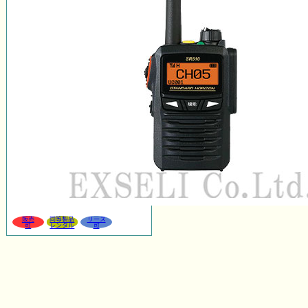
販売
同等製品
リース
可
レンタル
可