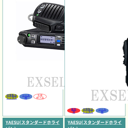
同等製品
リース
生産
レンタル
可
終了品
販売
同等製品
リース
可
レンタル
可
YAESU(スタンダードホライ
YAESU(スタンダードホライ