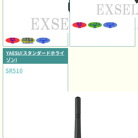
販売
レンタル
リース
可
可
可
販売
同等製品
リース
可
レンタル
可
YAESU(スタンダードホライ
ゾン)
SR510