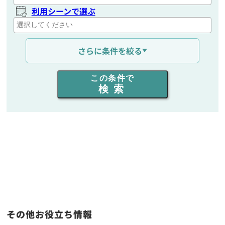
利用シーンで選ぶ
通信距離を選ぶ
さらに条件を絞る
出力を選ぶ
この条件で
検索
同時通話人数を選ぶ
販売
/
レンタル
/
リース
新品
/
中古
生産終了品を含む
フリーワード入力(製品名等)
その他お役立ち情報