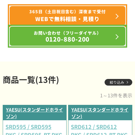
365日（土日祝日含む）深夜まで受付
WEBで無料相談・見積り
お問い合わせ（フリーダイヤル）
0120-880-200
商品一覧(13件)
絞り込み
1～13件を表示
YAESU(スタンダードホライ
YAESU(スタンダードホライ
ゾン)
ゾン)
SRD595 / SRD595
SRD612 / SRD612
PKG / SRD595-BT PKG
PKG / SRD612-BT PKG