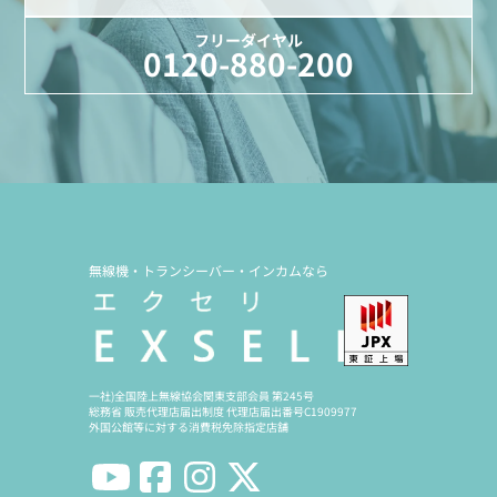
フリーダイヤル
0120-880-200
無線機・トランシーバー・インカムなら
一社)全国陸上無線協会関東支部会員 第245号
総務省 販売代理店届出制度 代理店届出番号C1909977
外国公館等に対する消費税免除指定店舗