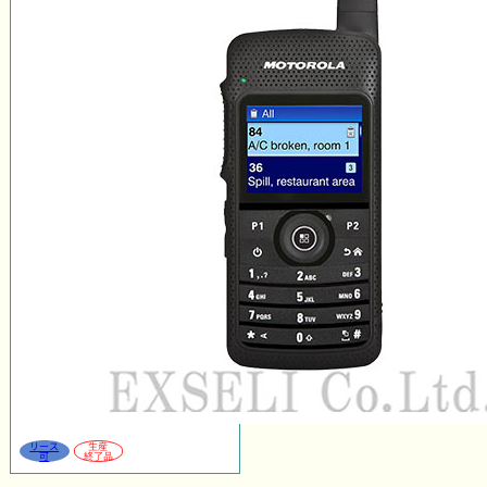
リース
生産
可
終了品