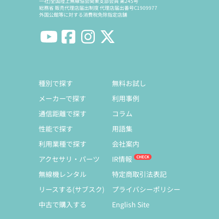
一社)全国陸上無線協会関東支部会員 第245号
総務省 販売代理店届出制度 代理店届出番号C1909977
外国公館等に対する消費税免除指定店舗
種別で探す
無料お試し
メーカーで探す
利用事例
通信距離で探す
コラム
性能で探す
用語集
利用業種で探す
会社案内
アクセサリ・パーツ
IR情報
無線機レンタル
特定商取引法表記
リースする(サブスク)
プライバシーポリシー
中古で購入する
English Site