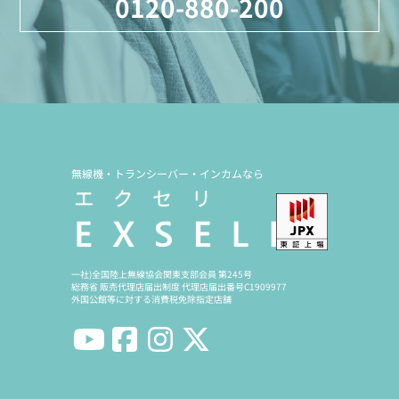
0120-880-200
無線機・トランシーバー・インカムなら
一社)全国陸上無線協会関東支部会員 第245号
総務省 販売代理店届出制度 代理店届出番号C1909977
外国公館等に対する消費税免除指定店舗