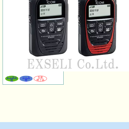
レンタル
リース
生産
可
可
終了品