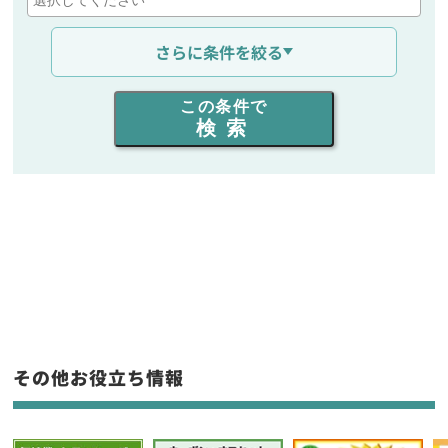
通信距離を選ぶ
さらに条件を絞る
出力を選ぶ
この条件で
検索
同時通話人数を選ぶ
販売
/
レンタル
/
リース
新品
/
中古
生産終了品を含む
フリーワード入力(製品名等)
その他お役立ち情報
選択条件をリセット