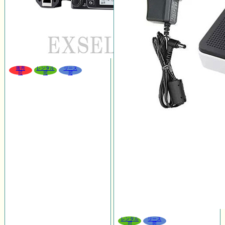
販売
レンタル
リース
可
可
可
レンタル
リース
可
可