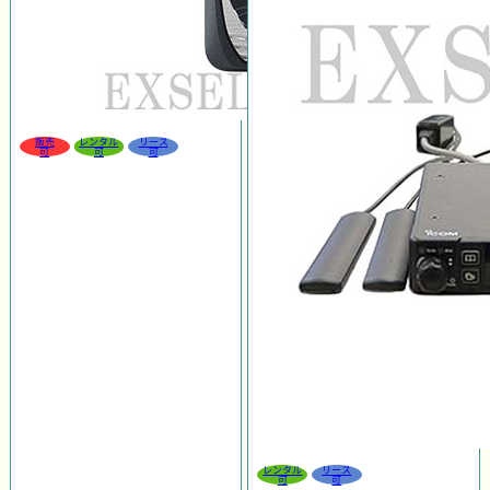
販売
レンタル
リース
可
可
可
レンタル
リース
可
可