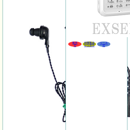
販売
同等製品
リース
可
レンタル
可