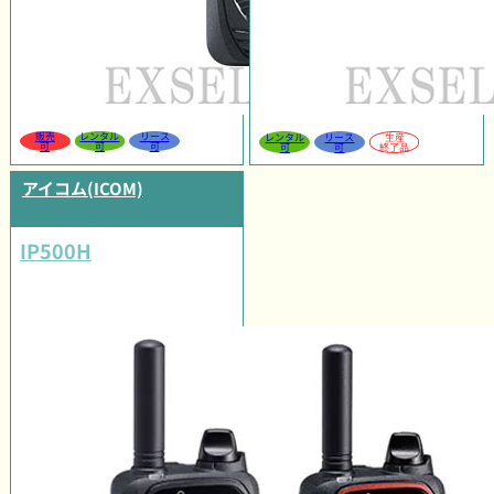
販売
レンタル
リース
レンタル
リース
生産
可
可
可
可
可
終了品
アイコム(ICOM)
IP500H