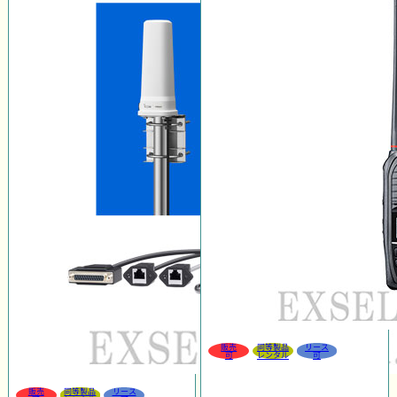
販売
同等製品
リース
可
レンタル
可
販売
同等製品
リース