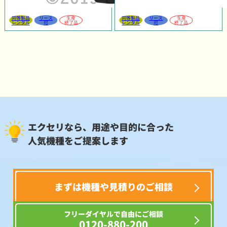
同等製品
リース
生産
同等製品
リース
生産
レンタル
可
終了品
レンタル
可
終了品
エクセリなら、用途や目的に合った
人気機種をご提案します
まずは機種や見積りのご相談
フリーダイヤルで自由にご相談
0120-880-200