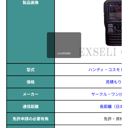
製品画像
scrollable
型式
ハンディ・コスモトーク 
価格
見積もりす
メーカー
サークル・ワン(CIRCL
通信距離
長距離
（日本全
免許申請の必要有無
免許・資格不