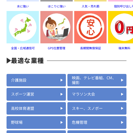
水に強い
ほこりに強い
人気・売れ筋
個別呼び出し
全国・広域通信可
GPS位置管理
長期間無償保証
端末無料
最適な業種
映画、テレビ番組、CM、
介護施設
撮影
スポーツ運営
マラソン大会
高校体育連盟
スキー、スノボー
野球場
危機管理