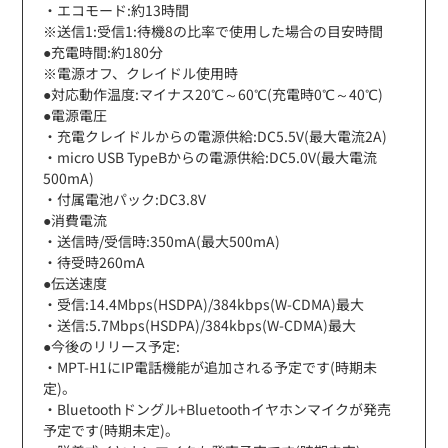
・エコモード:約13時間
※送信1:受信1:待機8の比率で使用した場合の目安時間
●充電時間:約180分
※電源オフ、クレイドル使用時
●対応動作温度:マイナス20℃～60℃(充電時0℃～40℃)
●電源電圧
・充電クレイドルからの電源供給:DC5.5V(最大電流2A)
・micro USB TypeBからの電源供給:DC5.0V(最大電流
500mA)
・付属電池パック:DC3.8V
●消費電流
・送信時/受信時:350mA(最大500mA)
・待受時260mA
●伝送速度
・受信:14.4Mbps(HSDPA)/384kbps(W-CDMA)最大
・送信:5.7Mbps(HSDPA)/384kbps(W-CDMA)最大
●今後のリリース予定:
・MPT-H1にIP電話機能が追加される予定です(時期未
定)。
・Bluetoothドングル+Bluetoothイヤホンマイクが発売
予定です(時期未定)。