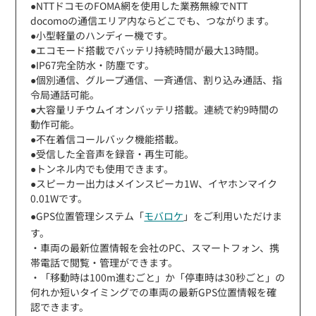
●NTTドコモのFOMA網を使用した業務無線でNTT
docomoの通信エリア内ならどこでも、つながります。
●小型軽量のハンディー機です。
●エコモード搭載でバッテリ持続時間が最大13時間。
●IP67完全防水・防塵です。
●個別通信、グループ通信、一斉通信、割り込み通話、指
令局通話可能。
●大容量リチウムイオンバッテリ搭載。連続で約9時間の
動作可能。
●不在着信コールバック機能搭載。
●受信した全音声を録音・再生可能。
●トンネル内でも使用できます。
●スピーカー出力はメインスピーカ1W、イヤホンマイク
0.01Wです。
●GPS位置管理システム「
モバロケ
」をご利用いただけま
す。
・車両の最新位置情報を会社のPC、スマートフォン、携
帯電話で閲覧・管理ができます。
・「移動時は100m進むごと」か「停車時は30秒ごと」の
何れか短いタイミングでの車両の最新GPS位置情報を確
認できます。