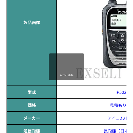
製品画像
scrollable
型式
IP502H
価格
見積もりす
メーカー
アイコム(ICO
通信距離
長距離
（日本全