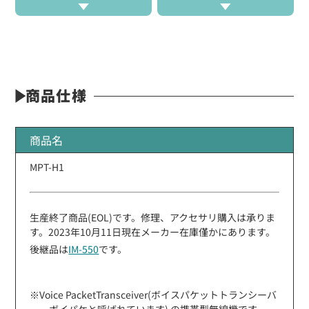
商品仕様
商品名
MPT-H1
生産終了商品(EOL)です。修理、アクセサリ購入は承りま
す。2023年10月11日現在メーカー在庫僅かにあります。
後継品は
IM-550
です。
※Voice PacketTransceiver(ボイスパケットトランシーバ
ー、ボイパケと呼ばれています) の携帯型無線機です。