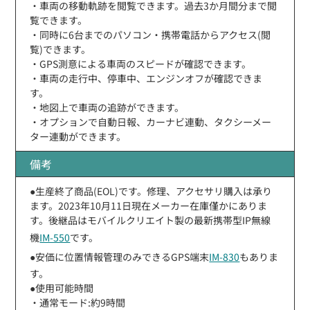
・車両の移動軌跡を閲覧できます。過去3か月間分まで閲
覧できます。
・同時に6台までのパソコン・携帯電話からアクセス(閲
覧)できます。
・GPS測意による車両のスピードが確認できます。
・車両の走行中、停車中、エンジンオフが確認できま
す。
・地図上で車両の追跡ができます。
・オプションで自動日報、カーナビ連動、タクシーメー
ター連動ができます。
備考
●生産終了商品(EOL)です。修理、アクセサリ購入は承り
ます。2023年10月11日現在メーカー在庫僅かにありま
す。後継品はモバイルクリエイト製の最新携帯型IP無線
機
IM-550
です。
●安価に位置情報管理のみできるGPS端末
IM-830
もありま
す。
●使用可能時間
・通常モード:約9時間