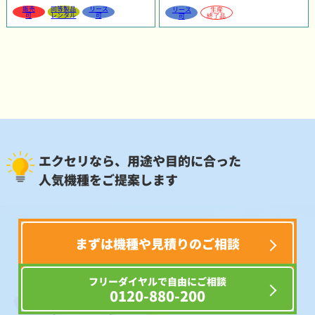
販売
同等製品
リース
リース
生産
可
レンタル
可
可
終了品
エクセリなら、用途や目的に合った
人気機種をご提案します
まずは機種や見積りのご相談
フリーダイヤルで自由にご相談
0120-880-200