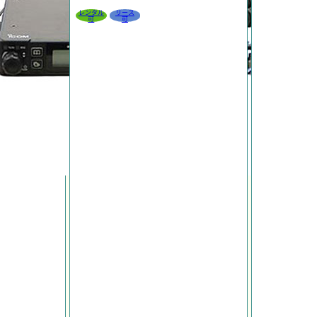
レンタル
リース
可
可