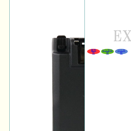
販売
レンタル
リース
可
可
可