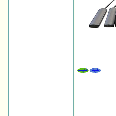
レンタル
リース
可
可