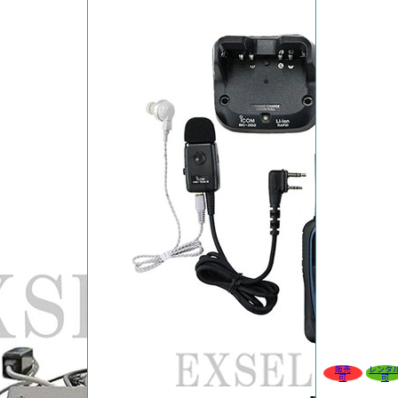
販売
レンタ
可
可