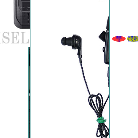
販売
同等製
可
レンタ