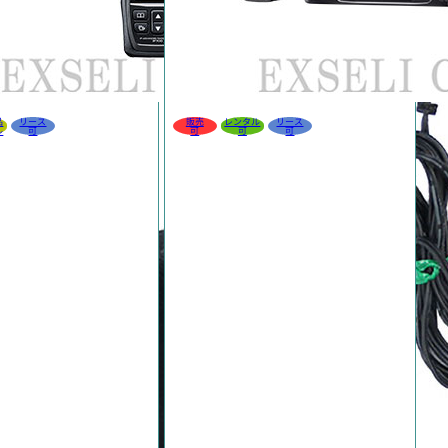
品
リース
販売
レンタル
リース
ル
可
可
可
可