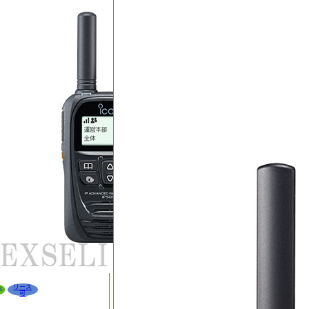
ル
リース
可