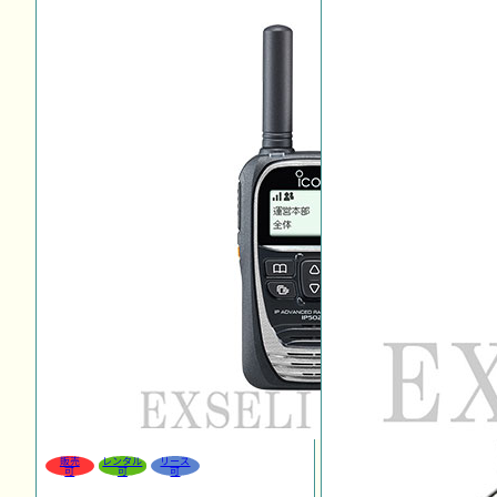
販売
レンタル
リース
可
可
可