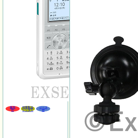
販売
同等製品
リース
可
レンタル
可