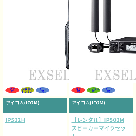
販売
同等製品
リース
販売
レンタル
リース
可
レンタル
可
可
可
可
アイコム(ICOM)
アイコム(ICOM)
IP502H
【レンタル】IP500M
スピーカーマイクセッ
ト