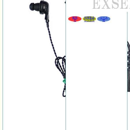
販売
同等製品
リース
可
レンタル
可