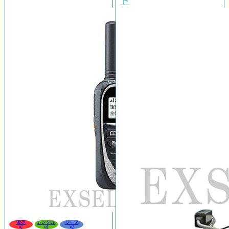
販売
レンタル
リース
可
可
可