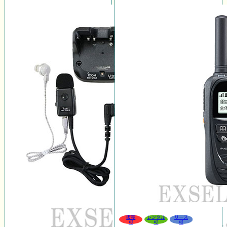
販売
レンタル
リース
可
可
可