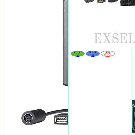
レンタル
リース
生産
可
可
終了品