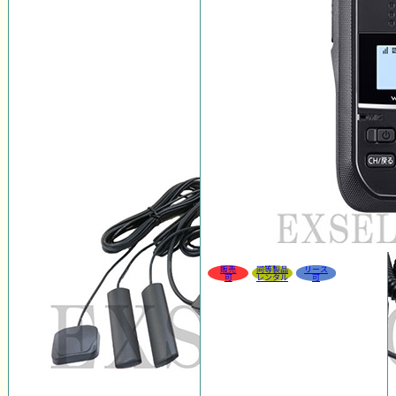
販売
同等製品
リース
可
レンタル
可