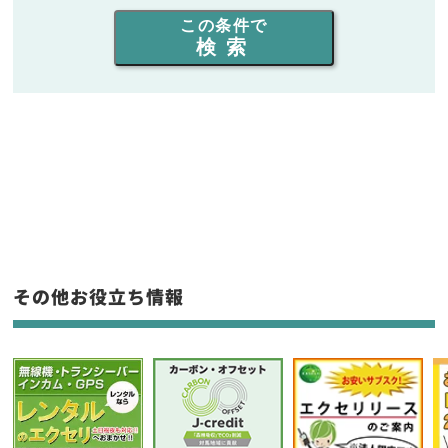
出力を選ぶ
この条件で
検索
同時通話人数を選ぶ
販売
/
レンタル
/
リース
新品
/
中古
生産終了品を含む
フリーワード入力(製品名等)
その他お役立ち情報
選択条件をリセット