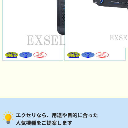
同等製品
リース
生産
同等製品
リース
生産
レンタル
可
終了品
レンタル
可
終了品
エクセリなら、用途や目的に合った
人気機種をご提案します