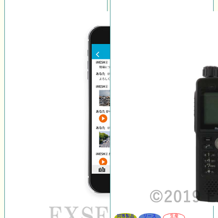
同等製品
リース
生産