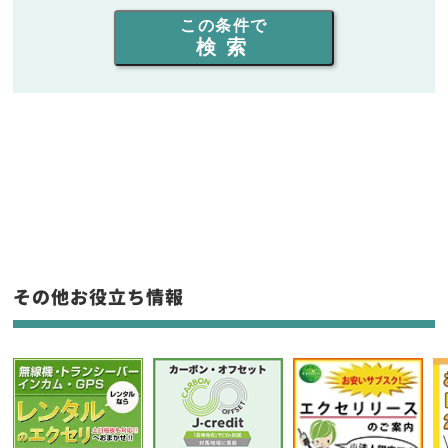
出力を選ぶ
この条件で
検索
同時通話人数を選ぶ
販売
/
レンタル
/
リース
新品
/
中古
生産終了品を含む
フリーワード入力(製品名等)
その他お役立ち情報
選択条件をリセット