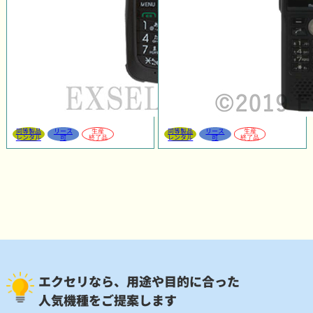
同等製品
リース
生産
同等製品
リース
生産
レンタル
可
終了品
レンタル
可
終了品
エクセリなら、用途や目的に合った
人気機種をご提案します