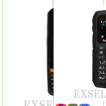
販売
同等製品
リース