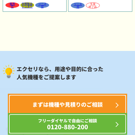
販売
同等製品
リース
リース
生産
可
レンタル
可
可
終了品
エクセリなら、用途や目的に合った
人気機種をご提案します
まずは機種や見積りのご相談
フリーダイヤルで自由にご相談
0120-880-200