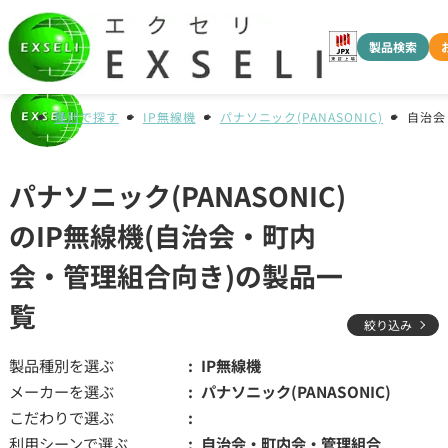
製品検索
種別で探す
IP無線機
パナソニック(PANASONIC)
自治会
パナソニック(PANASONIC)
のIP無線機(自治会・町内
会・管理組合向き)の製品一
覧
絞り込み
製品種別を選ぶ
IP無線機
メーカーを選ぶ
パナソニック(PANASONIC)
こだわりで選ぶ
利用シーンで選ぶ
自治会・町内会・管理組合