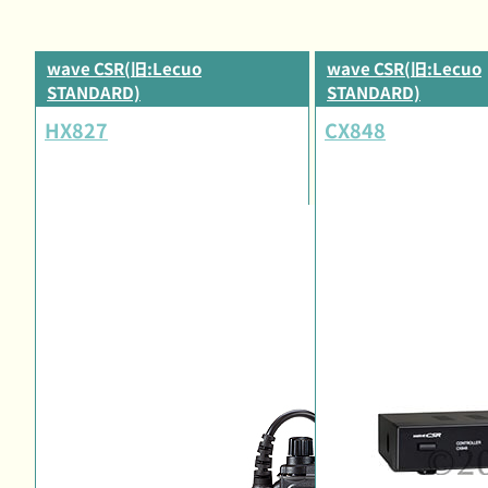
wave CSR(旧:Lecuo
wave CSR(旧:Lecuo
STANDARD)
STANDARD)
HX827
CX848