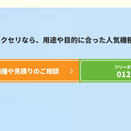
エクセリなら、用途や目的に合った
人気機
フリーダ
機種や見積りのご相談
012