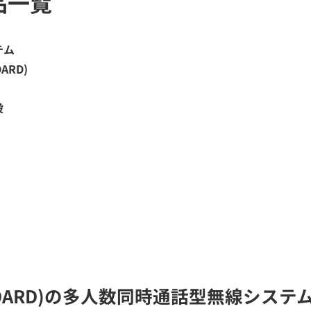
品一覧
テム
DARD)
設
 STANDARD)の多人数同時通話型無線