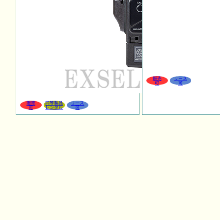
販売
リース
可
可
販売
同等製品
リース
可
レンタル
可