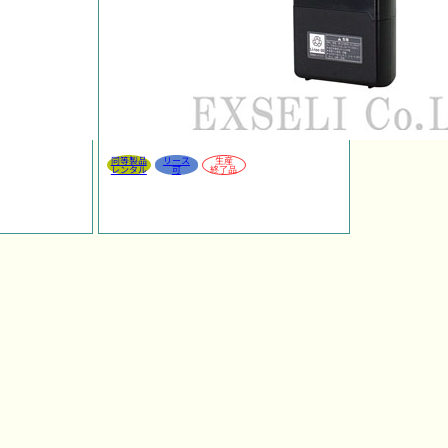
同等製品
リース
生産
レンタル
可
終了品