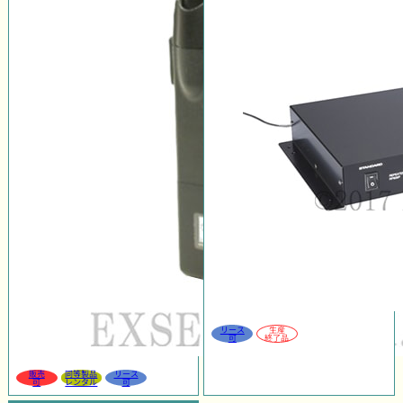
リース
生産
可
終了品
販売
同等製品
リース
可
レンタル
可