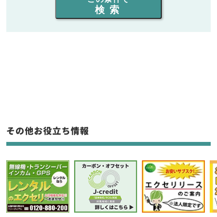
検索
同時通話人数を選ぶ
販売
/
レンタル
/
リース
新品
/
中古
生産終了品を含む
フリーワード入力(製品名等)
その他お役立ち情報
選択条件をリセット