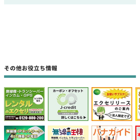
販売
/
レンタル
/
リース
新品
/
中古
生産終了品を含む
フリーワード入力(製品名等)
その他お役立ち情報
選択条件をリセット