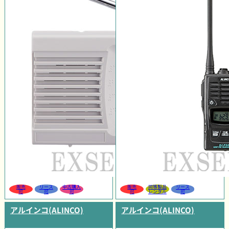
販売
リース
中古購入
販売
同等製品
リース
可
可
可
可
レンタル
可
アルインコ(ALINCO)
アルインコ(ALINCO)