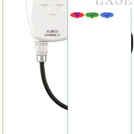
販売
レンタル
リース
可
可
可