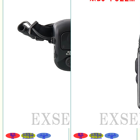
販売
同等製品
リース
販売
同等製品
リース
可
レンタル
可
可
レンタル
可