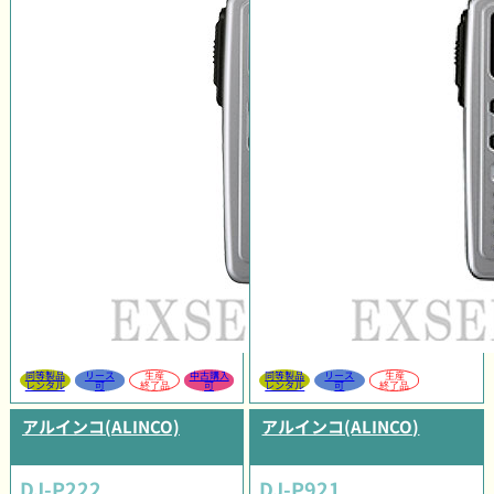
同等製品
リース
生産
中古購入
同等製品
リース
生産
レンタル
可
終了品
可
レンタル
可
終了品
アルインコ(ALINCO)
アルインコ(ALINCO)
DJ-P222
DJ-P921