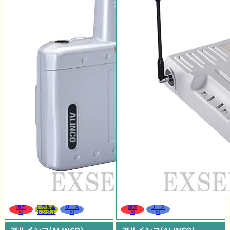
販売
同等製品
リース
販売
リース
可
レンタル
可
可
可