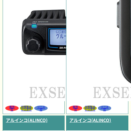
販売
同等製品
リース
販売
同等製品
リース
可
レンタル
可
可
レンタル
可
アルインコ(ALINCO)
アルインコ(ALINCO)