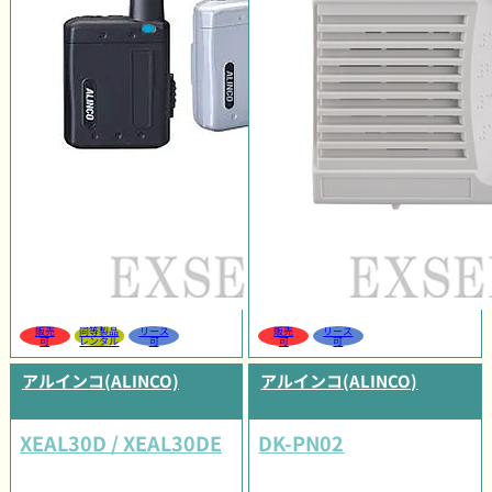
販売
同等製品
リース
販売
リース
可
レンタル
可
可
可
アルインコ(ALINCO)
アルインコ(ALINCO)
XEAL30D / XEAL30DE
DK-PN02