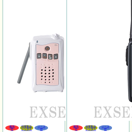
販売
同等製品
リース
販売
同等製品
リース
可
レンタル
可
可
レンタル
可