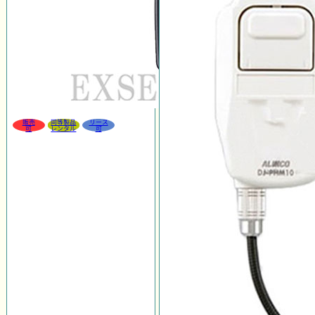
販売
同等製品
リース
可
レンタル
可