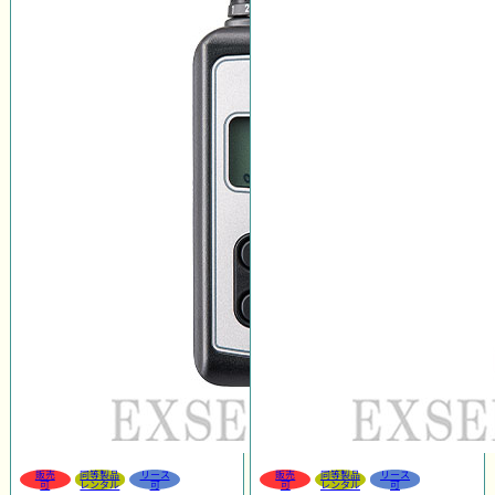
販売
同等製品
リース
販売
同等製品
リース
可
レンタル
可
可
レンタル
可