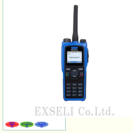
販売
レンタル
リース
可
可
可