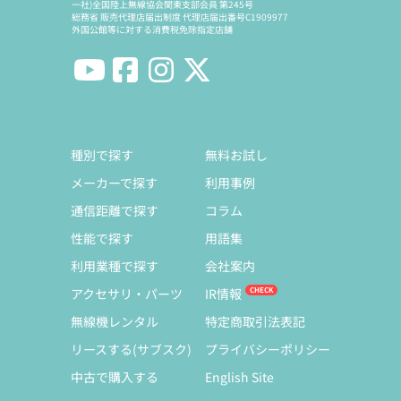
一社)全国陸上無線協会関東支部会員 第245号
総務省 販売代理店届出制度 代理店届出番号C1909977
外国公館等に対する消費税免除指定店舗
種別で探す
無料お試し
メーカーで探す
利用事例
通信距離で探す
コラム
性能で探す
用語集
利用業種で探す
会社案内
アクセサリ・パーツ
IR情報
無線機レンタル
特定商取引法表記
リースする(サブスク)
プライバシーポリシー
中古で購入する
English Site