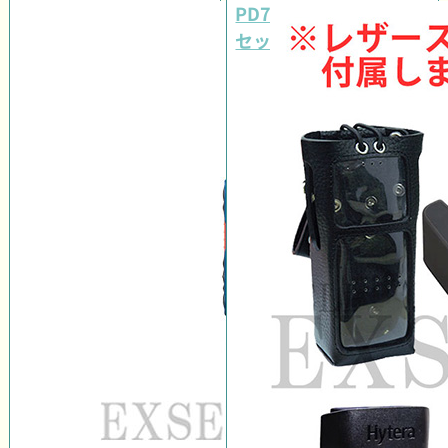
PD798ExLAD レンタル
セット