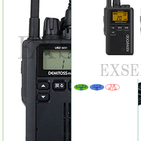
レンタル
リース
生産
可
可
終了品