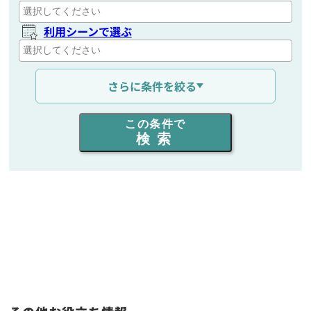
利用シーンで選ぶ
通信距離を選ぶ
さらに条件を絞る
出力を選ぶ
この条件で
検索
同時通話人数を選ぶ
販売
/
レンタル
/
リース
新品
/
中古
生産終了品を含む
フリーワード入力(製品名等)