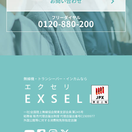
お問い合わせ
フリーダイヤル
0120-880-200
無線機・トランシーバー・インカムなら
一社)全国陸上無線協会関東支部会員 第245号
総務省 販売代理店届出制度 代理店届出番号C1909977
外国公館等に対する消費税免除指定店舗