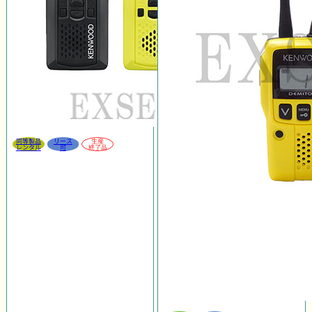
同等製品
リース
生産
レンタル
可
終了品