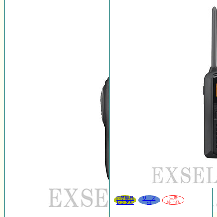
同等製品
リース
生産
レンタル
可
終了品