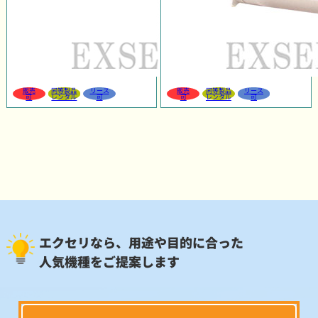
販売
同等製品
リース
販売
同等製品
リース
可
レンタル
可
可
レンタル
可
エクセリなら、用途や目的に合った
人気機種をご提案します