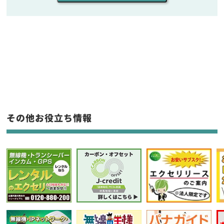
販売
/
レンタル
/
リース
新品
/
中古
生産終了品を含む
フリーワード入力(製品名等)
その他お役立ち情報
選択条件をリセット