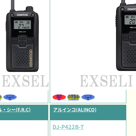
品
リース
販売
同等製品
リース
ル
可
可
レンタル
可
シー(F.R.C)
アルインコ(ALINCO)
DJ-P422B-T