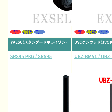
販売
同等製品
リース
販売
同等製品
リース
可
レンタル
可
可
レンタル
可
YAESU(スタンダードホライゾン)
JVCケンウッド(JVC 
SRS95 PKG / SRS95
UBZ-BM51 / UBZ