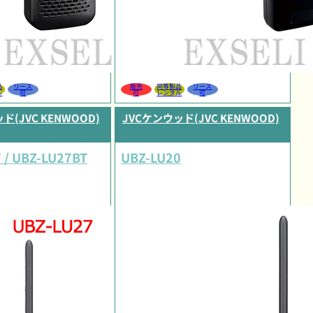
品
リース
販売
同等製品
リース
ル
可
可
レンタル
可
ド(JVC KENWOOD)
JVCケンウッド(JVC KENWOOD)
 / UBZ-LU27BT
UBZ-LU20