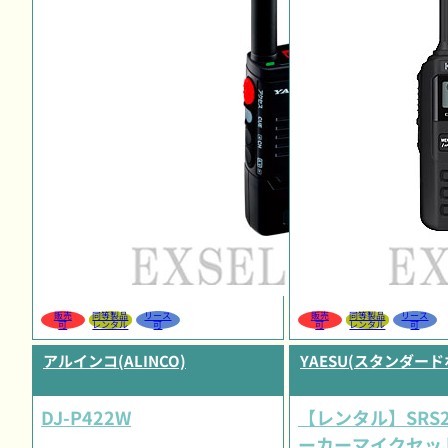
販売
同等製品
リース
販売
同等製品
リース
可
レンタル
可
可
レンタル
可
アルインコ(ALINCO)
YAESU(スタンダー
DJ-P422W
【レンタル】SRS2
ーカーマイクセッ