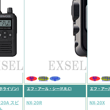
販売
同等製品
リース
販売
同等製
可
レンタル
可
可
レンタ
ドホライゾン)
エフ・アール・シー(F.R.C)
エフ・アール・
20A スピ
NX-20R
NX-20X
ト