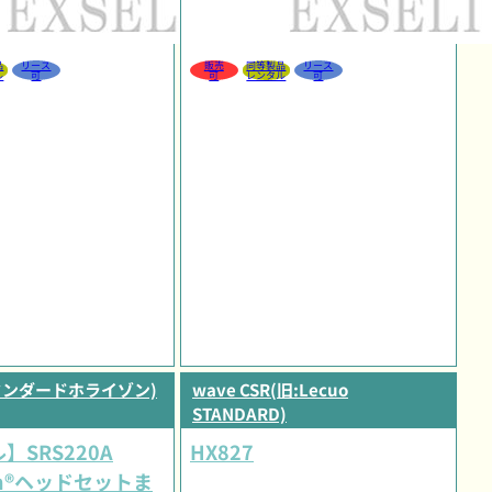
品
リース
販売
同等製品
リース
ル
可
可
レンタル
可
スタンダードホライゾン)
wave CSR(旧:Lecuo
STANDARD)
】SRS220A
HX827
oth®ヘッドセットま