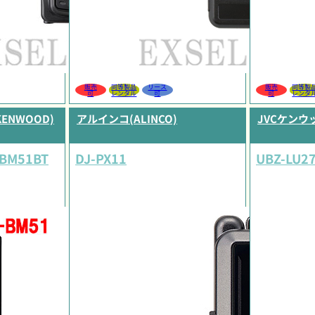
販売
同等製品
リース
販売
同等製
可
レンタル
可
可
レンタ
KENWOOD)
アルインコ(ALINCO)
JVCケンウッ
-BM51BT
DJ-PX11
UBZ-LU27