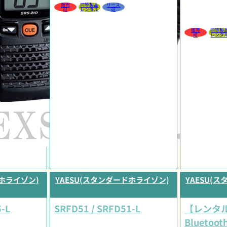
販売
同等製品
リース
可
レンタル
可
販売
同等製
可
レンタ
ドホライゾン)
YAESU(スタンダードホライゾン)
YAESU(
-L
SRFD51 / SRFD51-L
【レンタル
Blueto