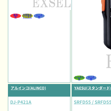
販売
同等製品
リース
可
レンタル
可
レンタル
リース
可
可
アルインコ(ALINCO)
YAESU(スタンダー
DJ-P421A
SRFD55 / SRFD55