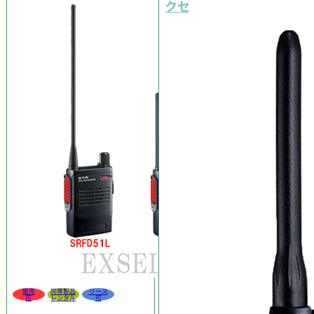
クセット
販売
同等製品
リース
可
レンタル
可