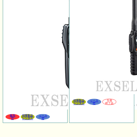
同等製品
リース
生産
レンタル
可
終了品
販売
同等製品
リース
可
レンタル
可