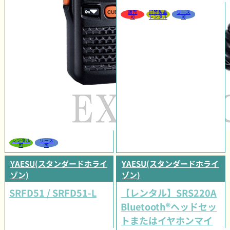
販売
同等製品
リース
可
レンタル
可
レンタル
リース
可
可
YAESU(スタンダードホライ
YAESU(スタンダードホライ
ゾン)
ゾン)
SRFD51 / SRFD51-L
【レンタル】SRS220A
Bluetooth®ヘッドセッ
トまたはイヤホンマイ