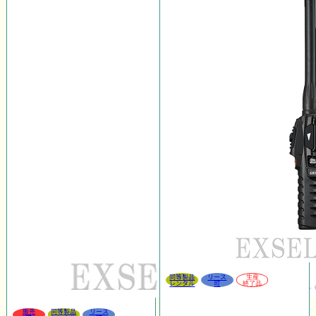
同等製品
リース
生産
レンタル
可
終了品
販売
同等製品
リース