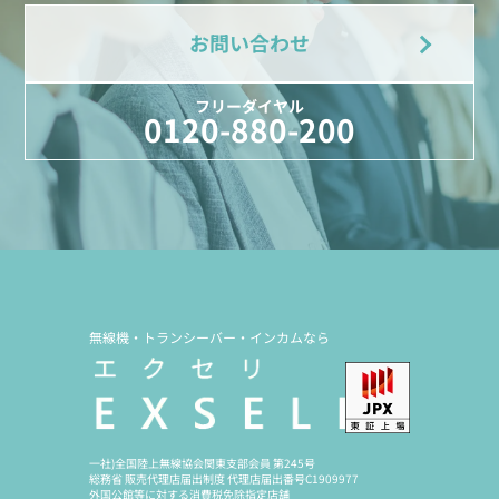
お問い合わせ
フリーダイヤル
0120-880-200
無線機・トランシーバー・インカムなら
一社)全国陸上無線協会関東支部会員 第245号
総務省 販売代理店届出制度 代理店届出番号C1909977
外国公館等に対する消費税免除指定店舗