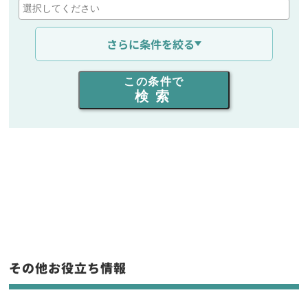
通信距離を選ぶ
さらに条件を絞る
出力を選ぶ
この条件で
検索
同時通話人数を選ぶ
販売
/
レンタル
/
リース
新品
/
中古
生産終了品を含む
フリーワード入力(製品名等)
その他お役立ち情報