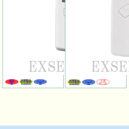
販売
同等製品
リース
同等製品
リース
生産
可
レンタル
可
レンタル
可
終了品