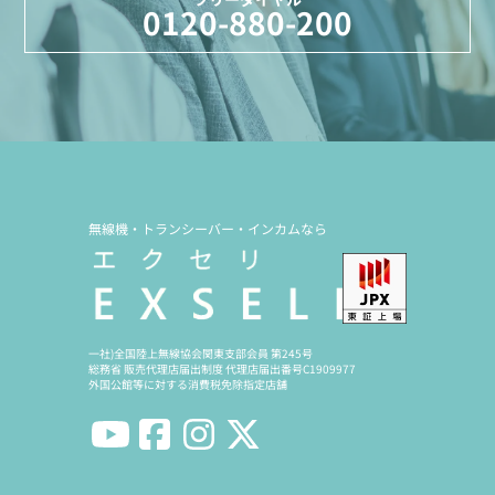
0120-880-200
無線機・トランシーバー・インカムなら
一社)全国陸上無線協会関東支部会員 第245号
総務省 販売代理店届出制度 代理店届出番号C1909977
外国公館等に対する消費税免除指定店舗