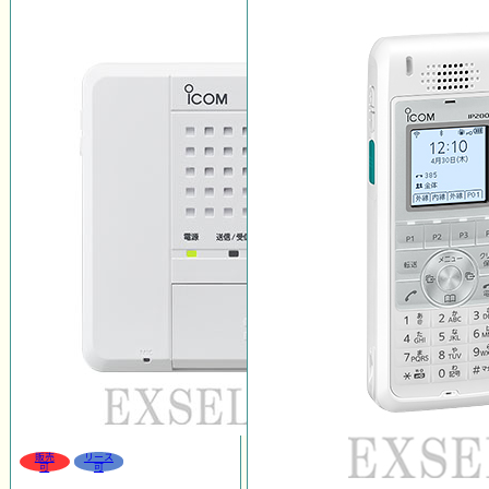
販売
リース
可
可