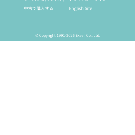
中古で購入する
English Site
© Copyright 1991-2026 Exseli Co., Ltd.