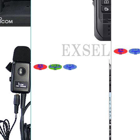
販売
リース
可
可
販売
レンタル
リース
可
可
可