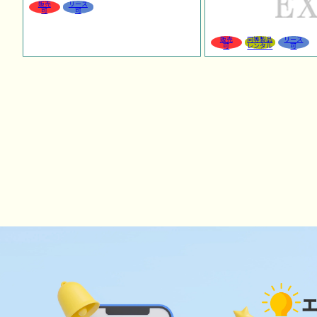
販売
リース
可
可
販売
同等製品
リース
可
レンタル
可