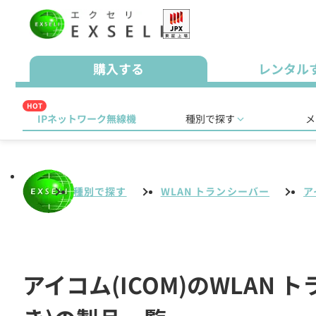
購入する
レンタル
HOT
IPネットワーク無線機
種別で探す
メ
種別で探す
WLAN トランシーバー
ア
アイコム(ICOM)のWLA