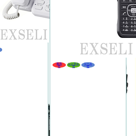
販売
レンタル
リース
可
可
可