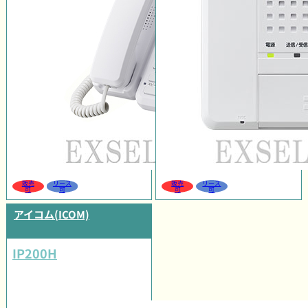
販売
リース
販売
リース
可
可
可
可
アイコム(ICOM)
IP200H