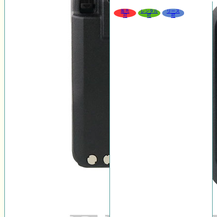
販売
レンタル
リース
可
可
可