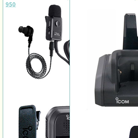
9500#11