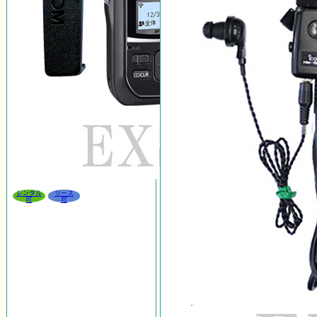
レンタル
リース
可
可