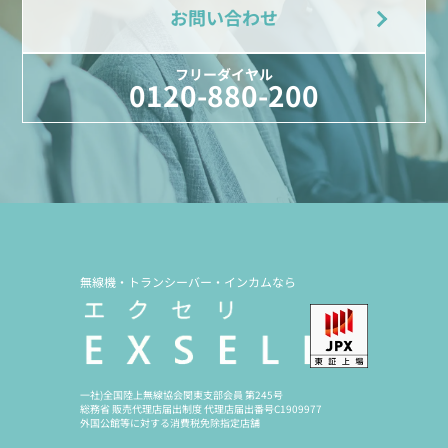
お問い合わせ
フリーダイヤル
0120-880-200
無線機・トランシーバー・インカムなら
一社)全国陸上無線協会関東支部会員 第245号
総務省 販売代理店届出制度 代理店届出番号C1909977
外国公館等に対する消費税免除指定店舗