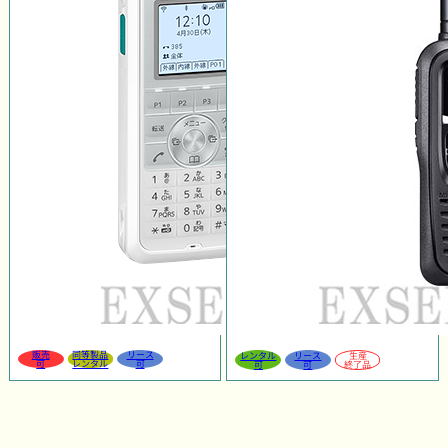
販売
同等製品
リース
レンタル
リース
生産
可
レンタル
可
可
可
終了品