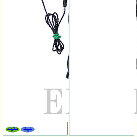
レンタル
リース
可
可