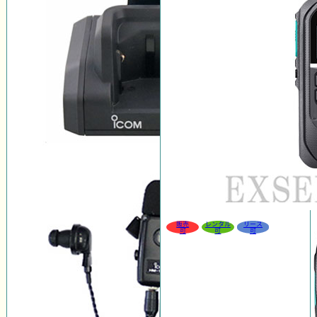
販売
レンタル
リース
可
可
可