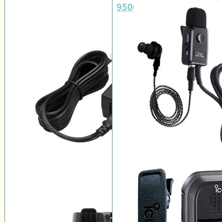
9500#11