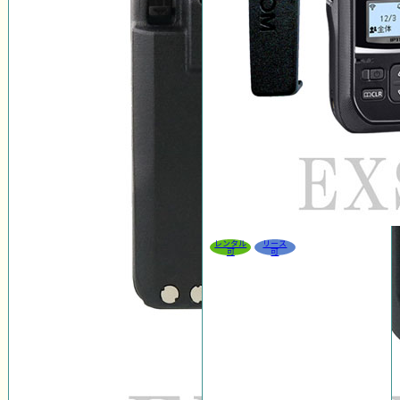
レンタル
リース
可
可