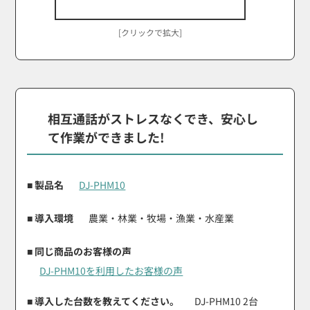
[クリックで拡大]
相互通話がストレスなくでき、安心し
て作業ができました!
■ 製品名
DJ-PHM10
■ 導入環境
農業・林業・牧場・漁業・水産業
■ 同じ商品のお客様の声
DJ-PHM10を利用したお客様の声
■ 導入した台数を教えてください。
DJ-PHM10 2台