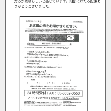
対応が素晴らしいと感じています。細部にわたる配慮あ
りがとうございました。