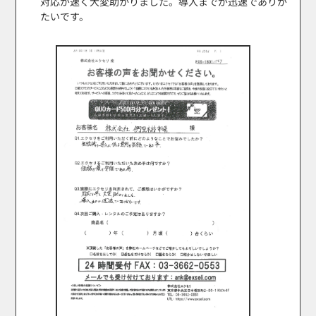
対応が速く大変助かりました。導入までが迅速でありが
たいです。