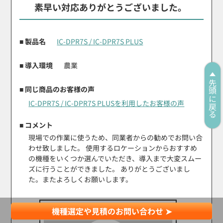
素早い対応ありがとうございました。
■ 製品名
IC-DPR7S / IC-DPR7S PLUS
■ 導入環境
農業
先頭に戻る
■ 同じ商品のお客様の声
IC-DPR7S / IC-DPR7S PLUSを利用したお客様の声
■ コメント
現場での作業に使うため、同業者からの勧めでお問い合
わせ致しました。 使用するロケーションからおすすめ
の機種をいくつか選んでいただき、導入まで大変スムー
ズに行うことができました。 ありがとうございまし
た。またよろしくお願いします。
機種選定や見積のお問い合わせ ➤