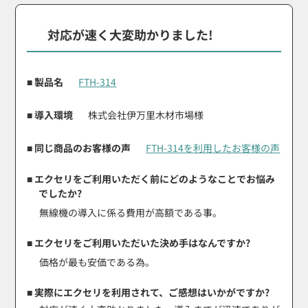
対応が速く大変助かりました!
■ 製品名
FTH-314
■ 導入環境
株式会社伊万里木材市場様
■ 同じ商品のお客様の声
FTH-314を利用したお客様の声
■ エクセリをご利用いただく前にどのようなことでお悩み
でしたか?
無線機の導入に係る費用が高額である事。
■ エクセリをご利用いただいた決め手はなんですか?
価格が最も安価である為。
■ 実際にエクセリを利用されて、ご感想はいかがですか?