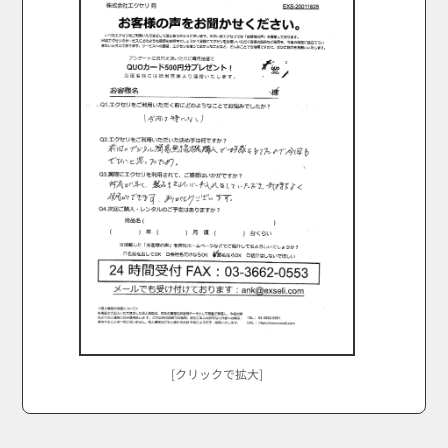
[クリックで拡大]