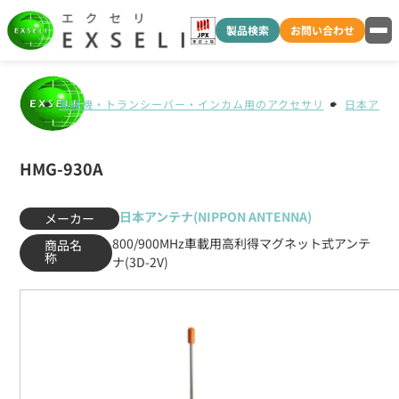
製品検索
お問い合わせ
無線機・トランシーバー・インカム用のアクセサリ
日本アンテナ
HMG-930A
日本アンテナ(NIPPON ANTENNA)
メーカー
800/900MHz車載用高利得マグネット式アンテ
商品名
称
ナ(3D-2V)