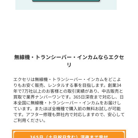
販売
/
レンタル
/
リース
新品
/
中古
生産終了品を含む
無線機・トランシーバー・インカムならエクセ
リ
フリーワード入力(製品名等)
エクセリは無線機・トランシーバー・インカムをどこよ
りもお安く販売、レンタルする事を目指します。創業34
年で7万社以上のお客様との取引実績があり、中古販売と
選択条件をリセット
買取で業界ナンバーワンです。365日深夜まで対応し、日
本全国に無線機・トランシーバー・インカムをお届けし
ています。またほぼ全機種で購入前の無料お試しが可能
です。アフター修理も弊社内で対応しますので、安心して
ご利用ください。
365日（土日祝日含む）深夜まで受付