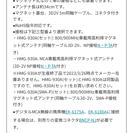
●マグネット式なので車の屋根などにも装着できます。
●アンテナ長は約34cmです。
●マグネット基台、3D2V 5m同軸ケーブル、コネクタ付き
です。
●RoHS指令対応です。
●接栓は下記三型番より選択できます。
・HMG-930A(セット): 800/900MHz車載用高利得マグネ
ット式アンテナ(同軸ケーブル3D-2V、NP接栓
N・P-TA
付
き)
・HMG-930A: MCA車載用高利得マグネット式アンテナ
(3D-2V NP接栓
N・P-TA
付き)
※HMG-930Aが生産終了品で2023/3/26時点でメーカー在
庫ありません。HMG-930A(セット)とHMG-930Aは同製品
ですので、HMG-930A(セット)をお買い求めください。
・HMG-930A(SMA-P)(セット): 800/900MHz車載用高利得
マグネット式アンテナ(同軸ケーブル3D-2V、SMA-P接栓
付き)
●デジタルMCA無線の携帯機
EK-6175A
、
EK-6180A
に接続
する場合は、別売りの変換コネクタ
BNCP-NJ
が必要で
す。