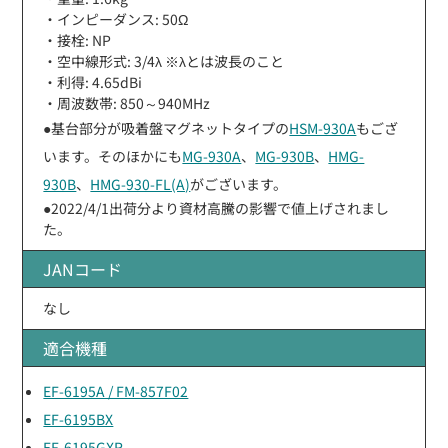
・インピーダンス: 50Ω
・接栓: NP
・空中線形式: 3/4λ ※λとは波長のこと
・利得: 4.65dBi
・周波数帯: 850～940MHz
●基台部分が吸着盤マグネットタイプの
HSM-930A
もござ
います。そのほかにも
MG-930A
、
MG-930B
、
HMG-
930B
、
HMG-930-FL(A)
がございます。
●2022/4/1出荷分より資材高騰の影響で値上げされまし
た。
JANコード
なし
適合機種
EF-6195A / FM-857F02
EF-6195BX
EF-6195GXR