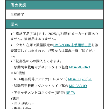
販売状態
生産終了
備考
●生産終了品(EOL)です。2025/1/31現在メーカー在庫あり
ません。後継品はありません。
●エクセリ在庫で数量限定の
HMG-930A 未使用新古品
を激
安販売していますので、必要な方は是非一度ご覧くださ
い。
●下記部品のみの購入もできます。
・移動局車載用マグネットタイプ基台
MCA-MG-BA3
※NP接栓
・MCA用高利得アンテナ(エレメント)
MCA-EL(286)-1
・移動局車載用マグネットタイプ基台
MG-BA3-09
・アタッチメントコネクター(NP型)
NP-TA
●諸元
・長さ: 約34cm
・重量: 1.6kg