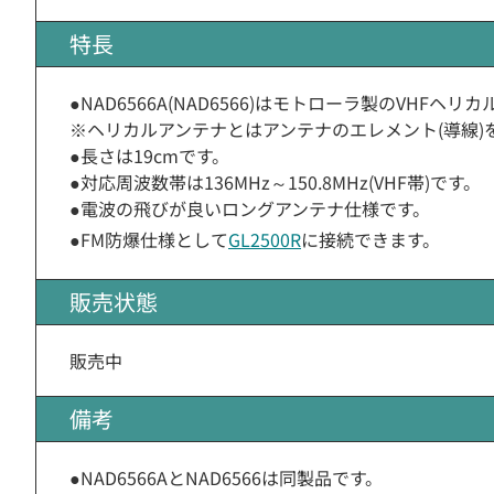
特長
●NAD6566A(NAD6566)はモトローラ製のVHFヘ
※ヘリカルアンテナとはアンテナのエレメント(導線
●長さは19cmです。
●対応周波数帯は136MHz～150.8MHz(VHF帯)です。
●電波の飛びが良いロングアンテナ仕様です。
●FM防爆仕様として
GL2500R
に接続できます。
販売状態
販売中
備考
●NAD6566AとNAD6566は同製品です。