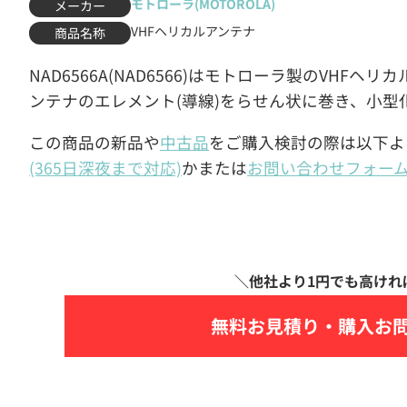
モトローラ(MOTOROLA)
メーカー
VHFヘリカルアンテナ
商品名称
NAD6566A(NAD6566)はモトローラ製のVHF
ンテナのエレメント(導線)をらせん状に巻き、小型
この商品の新品や
中古品
をご購入検討の際は以下よ
(365日深夜まで対応)
かまたは
お問い合わせフォー
無料お見積り・
購入お