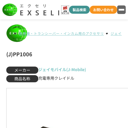
製品検索
お問い合わせ
無線機・トランシーバー・インカム用のアクセサリ
ジェイモバイ
(J)PP1006
ジェイモバイル(J-Mobile)
メーカー
充電専用クレイドル
商品名称