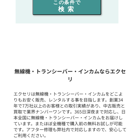
この条件で
検索
同時通話人数を選ぶ
販売
/
レンタル
/
リース
新品
/
中古
生産終了品を含む
無線機・トランシーバー・インカムならエクセ
リ
フリーワード入力(製品名等)
エクセリは無線機・トランシーバー・インカムをどこよ
りもお安く販売、レンタルする事を目指します。創業34
年で7万社以上のお客様との取引実績があり、中古販売と
選択条件をリセット
買取で業界ナンバーワンです。365日深夜まで対応し、日
本全国に無線機・トランシーバー・インカムをお届けし
ています。またほぼ全機種で購入前の無料お試しが可能
です。アフター修理も弊社内で対応しますので、安心して
ご利用ください。