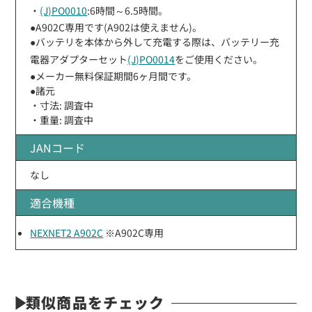
・
(J)PO0010
:6時間～6.5時間。
●A902C専用です(A902は使えません)。
●バッテリを本体から外して充電する際は、バッテリー充
電器アダプターセット
(J)PO0014
をご使用ください。
●メーカー無料保証期間6ヶ月間です。
●諸元
・寸法: 調査中
・重量: 調査中
JANコード
なし
適合機種
NEXNET2 A902C
※A902C専用
類似商品をチェック