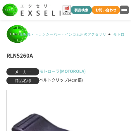
製品検索
お問い合わせ
無線機・トランシーバー・インカム用のアクセサリ
モトローラ(
RLN5260A
モトローラ(MOTOROLA)
メーカー
ベルトクリップ(4cm幅)
商品名称