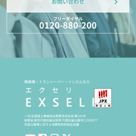
お問い合わせ
フリーダイヤル
0120-880-200
無線機・トランシーバー・インカムなら
一社)全国陸上無線協会関東支部会員 第245号
総務省 販売代理店届出制度 代理店届出番号C1909977
外国公館等に対する消費税免除指定店舗