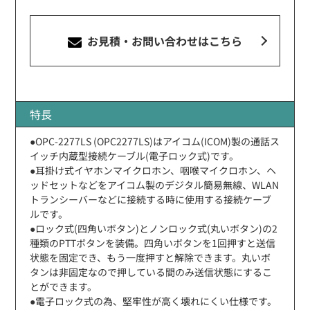
お見積・お問い合わせ
はこちら
特長
●OPC-2277LS (OPC2277LS)はアイコム(ICOM)製の通話ス
イッチ内蔵型接続ケーブル(電子ロック式)です。
●耳掛け式イヤホンマイクロホン、咽喉マイクロホン、ヘ
ッドセットなどをアイコム製のデジタル簡易無線、WLAN
トランシーバーなどに接続する時に使用する接続ケーブ
ルです。
●ロック式(四角いボタン)とノンロック式(丸いボタン)の2
種類のPTTボタンを装備。四角いボタンを1回押すと送信
状態を固定でき、もう一度押すと解除できます。丸いボ
タンは非固定なので押している間のみ送信状態にするこ
とができます。
●電子ロック式の為、堅牢性が高く壊れにくい仕様です。