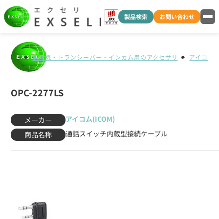
製品検索
お問い合わせ
無線機・トランシーバー・インカム用のアクセサリ
アイコム(I
OPC-2277LS
アイコム(ICOM)
メーカー
通話スイッチ内蔵型接続ケーブル
商品名称