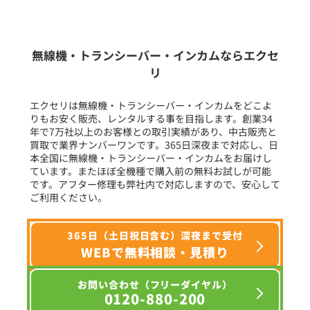
新品
/
中古
生産終了品を含む
無線機・トランシーバー・インカムならエクセ
リ
フリーワード入力(製品名等)
エクセリは無線機・トランシーバー・インカムをどこよ
りもお安く販売、レンタルする事を目指します。創業34
年で7万社以上のお客様との取引実績があり、中古販売と
選択条件をリセット
買取で業界ナンバーワンです。365日深夜まで対応し、日
本全国に無線機・トランシーバー・インカムをお届けし
ています。またほぼ全機種で購入前の無料お試しが可能
です。アフター修理も弊社内で対応しますので、安心して
ご利用ください。
365日（土日祝日含む）深夜まで受付
WEBで無料相談・見積り
お問い合わせ（フリーダイヤル）
0120-880-200