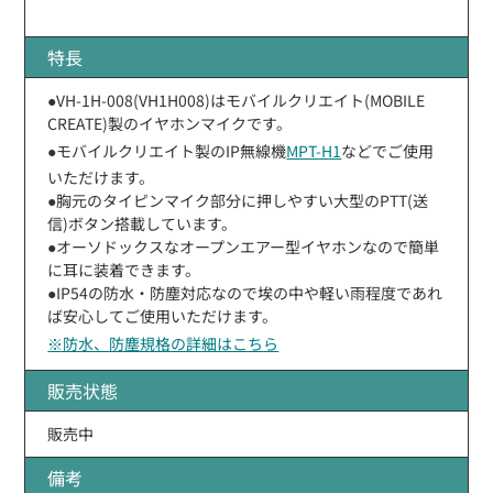
特長
●VH-1H-008(VH1H008)はモバイルクリエイト(MOBILE
CREATE)製のイヤホンマイクです。
●モバイルクリエイト製のIP無線機
MPT-H1
などでご使用
いただけます。
●胸元のタイピンマイク部分に押しやすい大型のPTT(送
信)ボタン搭載しています。
●オーソドックスなオープンエアー型イヤホンなので簡単
に耳に装着できます。
●IP54の防水・防塵対応なので埃の中や軽い雨程度であれ
ば安心してご使用いただけます。
※防水、防塵規格の詳細はこちら
販売状態
販売中
備考