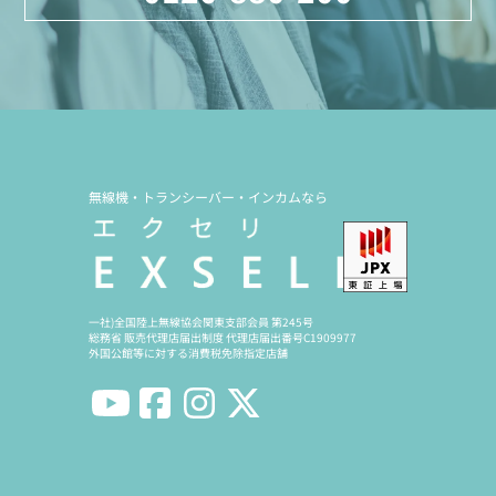
無線機・トランシーバー・インカムなら
一社)全国陸上無線協会関東支部会員 第245号
総務省 販売代理店届出制度 代理店届出番号C1909977
外国公館等に対する消費税免除指定店舗