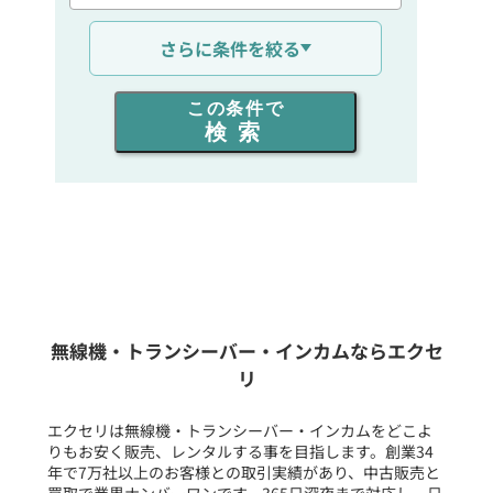
通信距離を選ぶ
さらに条件を絞る
出力を選ぶ
この条件で
検索
同時通話人数を選ぶ
販売
/
レンタル
/
リース
新品
/
中古
生産終了品を含む
無線機・トランシーバー・インカムならエクセ
リ
フリーワード入力(製品名等)
エクセリは無線機・トランシーバー・インカムをどこよ
りもお安く販売、レンタルする事を目指します。創業34
年で7万社以上のお客様との取引実績があり、中古販売と
選択条件をリセット
買取で業界ナンバーワンです。365日深夜まで対応し、日