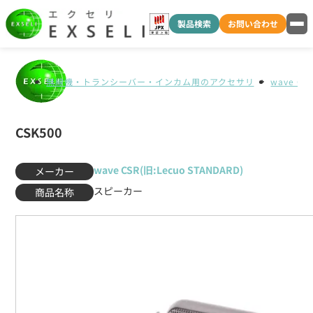
製品検索
お問い合わせ
無線機・トランシーバー・インカム用のアクセサリ
wave CS
CSK500
wave CSR(旧:Lecuo STANDARD)
メーカー
スピーカー
商品名称