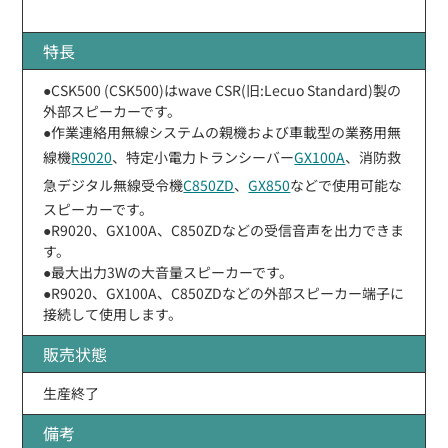
特長
●CSK500 (CSK500)はwave CSR(旧:Lecuo Standard)製の
外部スピーカーです。
●作業連絡用無線システムの親機および車載型の業務用無
線機
R9020
、特定小電力トランシーバー
GX100A
、消防救
急デジタル無線受令機
C850ZD
、
GX850
などで使用可能な
スピーカーです。
●R9020、GX100A、C850ZDなどの受信音声を出力できま
す。
●最大出力3Wの大音量スピーカーです。
●R9020、GX100A、C850ZDなどの外部スピーカー端子に
接続して使用します。
販売状態
生産終了
備考