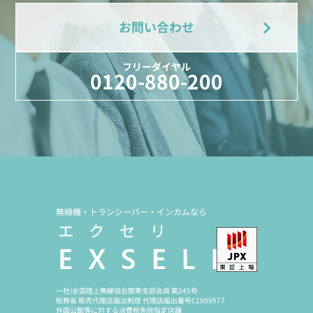
お問い合わせ
フリーダイヤル
0120-880-200
無線機・トランシーバー・インカムなら
一社)全国陸上無線協会関東支部会員 第245号
総務省 販売代理店届出制度 代理店届出番号C1909977
外国公館等に対する消費税免除指定店舗