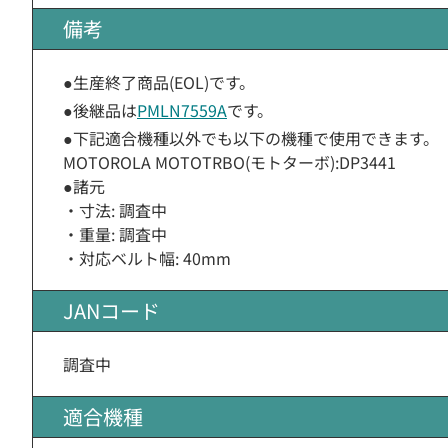
備考
●生産終了商品(EOL)です。
●後継品は
PMLN7559A
です。
●下記適合機種以外でも以下の機種で使用できます。
MOTOROLA MOTOTRBO(モトターボ):DP3441
●諸元
・寸法: 調査中
・重量: 調査中
・対応ベルト幅: 40mm
JANコード
調査中
適合機種