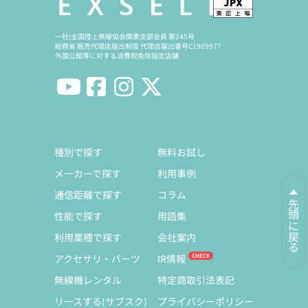
一社)全国陸上無線協会関東支部会員 第245号
総務省 販売代理店届出制度 代理店届出番号C1909977
外国公館等に対する消費税免除指定店舗
種別で探す
無料お試し
メーカーで探す
利用事例
通信距離で探す
コラム
先頭に戻る
性能で探す
用語集
利用業種で探す
会社案内
アクセサリ・パーツ
IR情報
無線機レンタル
特定商取引法表記
リースする(サブスク)
プライバシーポリシー