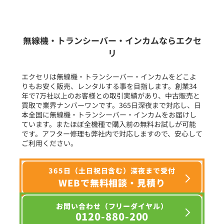
新品
/
中古
生産終了品を含む
無線機・トランシーバー・インカムならエクセ
リ
フリーワード入力(製品名等)
エクセリは無線機・トランシーバー・インカムをどこよ
りもお安く販売、レンタルする事を目指します。創業34
年で7万社以上のお客様との取引実績があり、中古販売と
選択条件をリセット
買取で業界ナンバーワンです。365日深夜まで対応し、日
本全国に無線機・トランシーバー・インカムをお届けし
ています。またほぼ全機種で購入前の無料お試しが可能
です。アフター修理も弊社内で対応しますので、安心して
ご利用ください。
365日（土日祝日含む）深夜まで受付
WEBで無料相談・見積り
お問い合わせ（フリーダイヤル）
0120-880-200