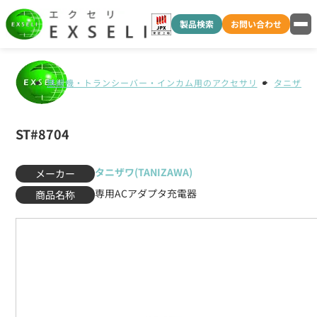
製品検索
お問い合わせ
無線機・トランシーバー・インカム用のアクセサリ
タニザワ(T
ST#8704
タニザワ(TANIZAWA)
メーカー
専用ACアダプタ充電器
商品名称