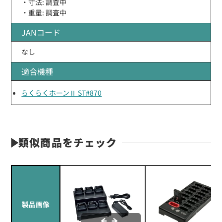
・寸法: 調査中
・重量: 調査中
JANコード
なし
適合機種
らくらくホーンⅡ ST#870
類似商品をチェック
製品画像