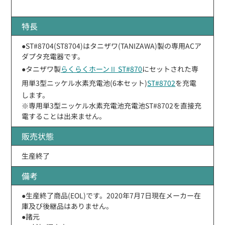
特長
●ST#8704(ST8704)はタニザワ(TANIZAWA)製の専用ACア
ダプタ充電器です。
●タニザワ製
らくらくホーンⅡ ST#870
にセットされた専
用単3型ニッケル水素充電池(6本セット)
ST#8702
を充電
します。
※専用単3型ニッケル水素充電池充電池ST#8702を直接充
電することは出来ません。
販売状態
生産終了
備考
●生産終了商品(EOL)です。2020年7月7日現在メーカー在
庫及び後継品はありません。
●諸元